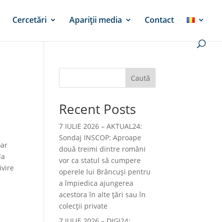
Cercetări
Apariții media
Contact
Caută
Recent Posts
7 IULIE 2026 – AKTUAL24:
Sondaj INSCOP: Aproape
oar
două treimi dintre români
la
vor ca statul să cumpere
ivire
operele lui Brâncuşi pentru
a împiedica ajungerea
acestora în alte ţări sau în
colecţii private
7 IULIE 2026 – DIGI24: