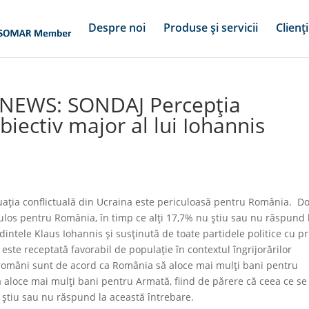
Despre noi
Produse și servicii
Clienți
PSNEWS: SONDAJ Percepția
biectiv major al lui Iohannis
ația conflictuală din Ucraina este periculoasă pentru România. D
culos pentru România, în timp ce alți 17,7% nu știu sau nu răspund 
ntele Klaus Iohannis și susținută de toate partidele politice cu pr
este receptată favorabil de populație în contextul îngrijorărilor
 români sunt de acord ca România să aloce mai mulți bani pentru
aloce mai mulți bani pentru Armată, fiind de părere că ceea ce se
 știu sau nu răspund la această întrebare.