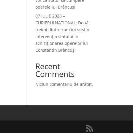
vor ca statul să cumpere
operele lui Brâncuși
07 IULIE 2026 –
CURIERULNATIONAL: Două
treimi dintre români susțin
intervenția statului în
achiziționarea operelor lui
Constantin Brâncuși
Recent
Comments
Niciun comentariu de arătat.