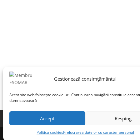
Gestionează consimțământul
Acest site web folosește cookie-uri. Continuarea navigării constituie accept
dumneavoastră
Accept
Resping
Termeni și condiții
Prelucrarea datelor cu 
Politica cookies
Prelucrarea datelor cu caracter personal
©INSCOP Research