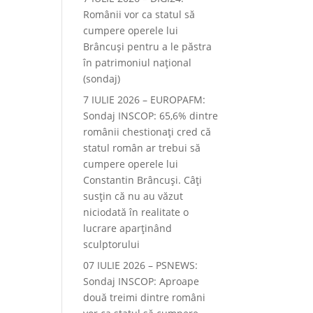
Românii vor ca statul să
cumpere operele lui
Brâncuși pentru a le păstra
în patrimoniul național
(sondaj)
7 IULIE 2026 – EUROPAFM:
Sondaj INSCOP: 65,6% dintre
românii chestionați cred că
statul român ar trebui să
cumpere operele lui
Constantin Brâncuși. Câți
susțin că nu au văzut
niciodată în realitate o
lucrare aparținând
sculptorului
07 IULIE 2026 – PSNEWS:
Sondaj INSCOP: Aproape
două treimi dintre români