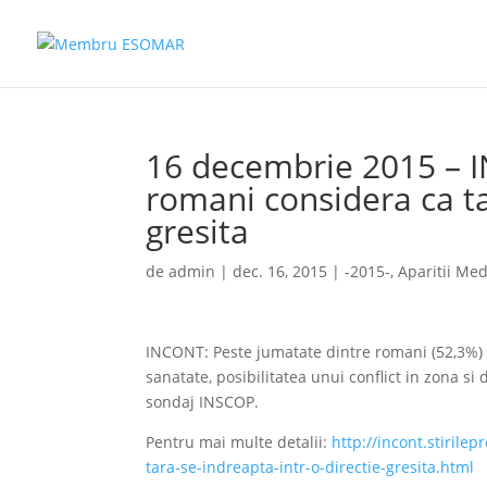
16 decembrie 2015 – 
romani considera ca ta
gresita
de
admin
|
dec. 16, 2015
|
-2015-
,
Aparitii Med
INCONT: Peste jumatate dintre romani (52,3%) c
sanatate, posibilitatea unui conflict in zona si
sondaj INSCOP.
Pentru mai multe detalii:
http://incont.stirile
tara-se-indreapta-intr-o-directie-gresita.html