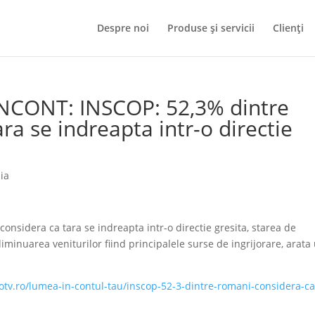
Despre noi
Produse și servicii
Clienți
INCONT: INSCOP: 52,3% dintre
ra se indreapta intr-o directie
ia
onsidera ca tara se indreapta intr-o directie gresita, starea de
 diminuarea veniturilor fiind principalele surse de ingrijorare, arata
protv.ro/lumea-in-contul-tau/inscop-52-3-dintre-romani-considera-ca