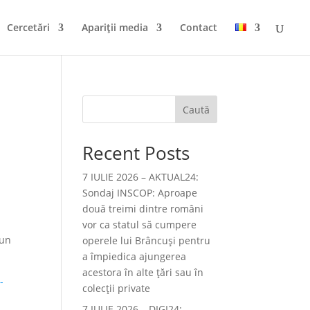
Cercetări
Apariții media
Contact
Caută
Recent Posts
7 IULIE 2026 – AKTUAL24:
Sondaj INSCOP: Aproape
două treimi dintre români
vor ca statul să cumpere
 un
operele lui Brâncuşi pentru
a împiedica ajungerea
acestora în alte ţări sau în
-
colecţii private
7 IULIE 2026 – DIGI24: