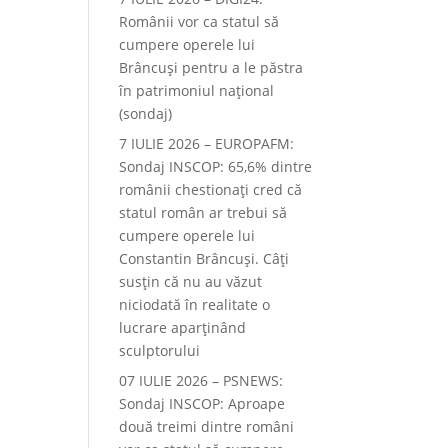
Românii vor ca statul să
cumpere operele lui
Brâncuși pentru a le păstra
în patrimoniul național
(sondaj)
7 IULIE 2026 – EUROPAFM:
Sondaj INSCOP: 65,6% dintre
românii chestionați cred că
statul român ar trebui să
cumpere operele lui
Constantin Brâncuși. Câți
susțin că nu au văzut
niciodată în realitate o
lucrare aparținând
sculptorului
07 IULIE 2026 – PSNEWS:
Sondaj INSCOP: Aproape
două treimi dintre români