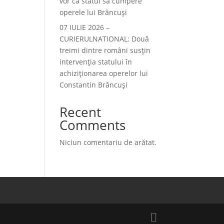
vor ca statul să cumpere
operele lui Brâncuși
07 IULIE 2026 –
CURIERULNATIONAL: Două
treimi dintre români susțin
intervenția statului în
achiziționarea operelor lui
Constantin Brâncuși
Recent
Comments
Niciun comentariu de arătat.