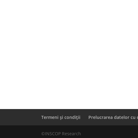
Termeni și condiții
Prelucrarea datelor cu 
©INSCOP Research