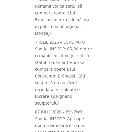
Românii vor ca statul să
cumpere operele lui
Brâncuși pentru a le păstra
în patrimoniul național
(sondaj)
7 IULIE 2026 – EUROPAFM:
Sondaj INSCOP: 65,6% dintre
românii chestionați cred că
statul român ar trebui să
cumpere operele lui
Constantin Brâncuși. Câți
susțin că nu au văzut
niciodată în realitate o
lucrare aparținând
sculptorului
07 IULIE 2026 – PSNEWS:
Sondaj INSCOP: Aproape
două treimi dintre români