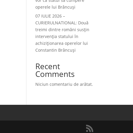
vor ca statul să cumpere
operele lui Brâncuși
07 IULIE 2026 –
CURIERULNATIONAL: Două
treimi dintre români susțin
intervenția statului în
achiziționarea operelor lui
Constantin Brâncuși
Recent
Comments
Niciun comentariu de arătat.