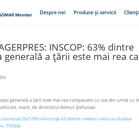
Despre noi
Produse și servicii
Clienți
 AGERPRES: INSCOP: 63% dintre
 generală a ţării este mai rea ca
dia
aţia generală a ţării este mai rea comparativ cu cea din urmă cu 3
publicate, marţi, de directorul Remus Ştefureac.
.ro/social/2021/09/14/inscop-63-dintre-romani-cred-ca-situatia-
ani–779304