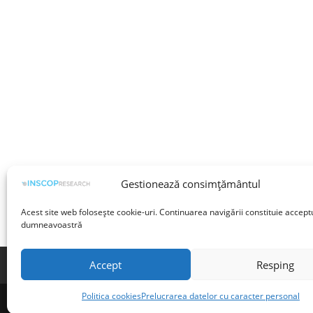
Gestionează consimțământul
Acest site web folosește cookie-uri. Continuarea navigării constituie accept
dumneavoastră
Accept
Resping
Termeni și condiții
Prelucrarea datelor cu 
Politica cookies
Prelucrarea datelor cu caracter personal
©INSCOP Research