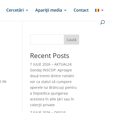
Cercetări
Apariții media
Contact
Caută
Recent Posts
7 IULIE 2026 – AKTUAL24:
Sondaj INSCOP: Aproape
două treimi dintre români
0 de
vor ca statul să cumpere
operele lui Brâncuşi pentru
a împiedica ajungerea
acestora în alte ţări sau în
colecţii private
7 IULIE 2026 – DIGI24: