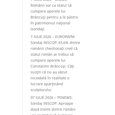
Românii vor ca statul să
cumpere operele lui
Brâncuși pentru a le păstra
în patrimoniul național
(sondaj)
7 IULIE 2026 – EUROPAFM:
Sondaj INSCOP: 65,6% dintre
românii chestionați cred că
statul român ar trebui să
cumpere operele lui
Constantin Brâncuși. Câți
susțin că nu au văzut
niciodată în realitate o
lucrare aparținând
sculptorului
07 IULIE 2026 – PSNEWS:
Sondaj INSCOP: Aproape
două treimi dintre români