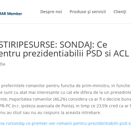
Despre noi
Produse și servicii
Clienți
 STIRIPESURSE: SONDAJ: Ce
ntru prezidentiabilii PSD si ACL
dia
 preferintele romanilor pentru functia de prim-ministru, in functie
le sunt cu atat mai interesante cu cat ele difera de la un presedinte
dinte, majoritatea romanilor (46,2%) considera ca ar fi o decizie bun
-PC (n.r. ipoteza avansata de Ponta), in timp ce 23,5% cred ca ar f
ti nu au stiut sau nu au raspuns la aceasta intrebare.
rse.ro/sondaj-ce-premier-vor-romanii-pentru-prezidentiabilii-psd-s