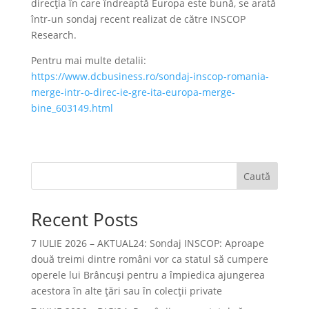
direcția în care îndreaptă Europa este bună, se arată
într-un sondaj recent realizat de către INSCOP
Research.
Pentru mai multe detalii:
https://www.dcbusiness.ro/sondaj-inscop-romania-
merge-intr-o-direc-ie-gre-ita-europa-merge-
bine_603149.html
Caută
Recent Posts
7 IULIE 2026 – AKTUAL24: Sondaj INSCOP: Aproape
două treimi dintre români vor ca statul să cumpere
operele lui Brâncuşi pentru a împiedica ajungerea
acestora în alte ţări sau în colecţii private