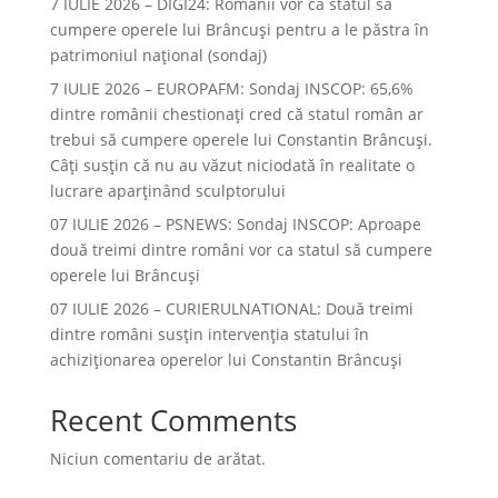
7 IULIE 2026 – DIGI24: Românii vor ca statul să
cumpere operele lui Brâncuși pentru a le păstra în
patrimoniul național (sondaj)
7 IULIE 2026 – EUROPAFM: Sondaj INSCOP: 65,6%
dintre românii chestionați cred că statul român ar
trebui să cumpere operele lui Constantin Brâncuși.
Câți susțin că nu au văzut niciodată în realitate o
lucrare aparținând sculptorului
07 IULIE 2026 – PSNEWS: Sondaj INSCOP: Aproape
două treimi dintre români vor ca statul să cumpere
operele lui Brâncuși
07 IULIE 2026 – CURIERULNATIONAL: Două treimi
dintre români susțin intervenția statului în
achiziționarea operelor lui Constantin Brâncuși
Recent Comments
Niciun comentariu de arătat.