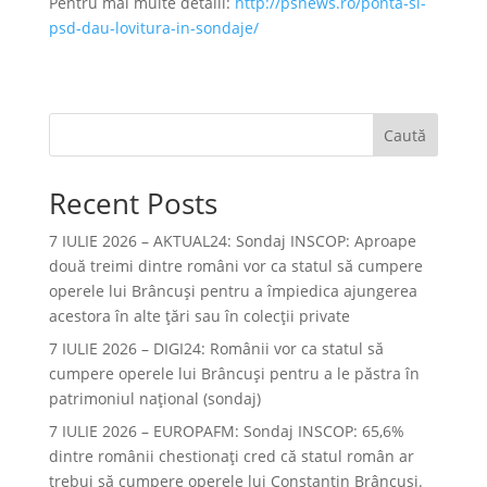
Pentru mai multe detalii:
http://psnews.ro/ponta-si-
psd-dau-lovitura-in-sondaje/
Caută
Recent Posts
7 IULIE 2026 – AKTUAL24: Sondaj INSCOP: Aproape
două treimi dintre români vor ca statul să cumpere
operele lui Brâncuşi pentru a împiedica ajungerea
acestora în alte ţări sau în colecţii private
7 IULIE 2026 – DIGI24: Românii vor ca statul să
cumpere operele lui Brâncuși pentru a le păstra în
patrimoniul național (sondaj)
7 IULIE 2026 – EUROPAFM: Sondaj INSCOP: 65,6%
dintre românii chestionați cred că statul român ar
trebui să cumpere operele lui Constantin Brâncuși.