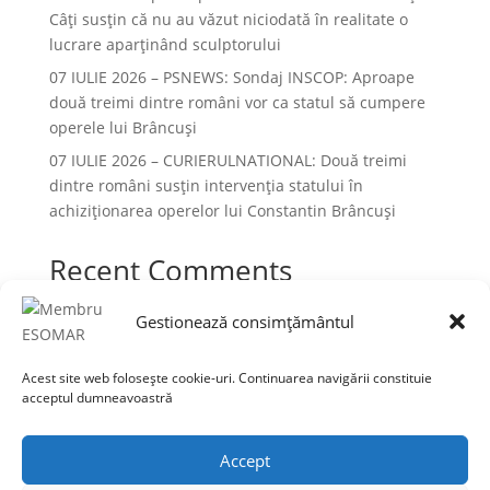
Câți susțin că nu au văzut niciodată în realitate o
lucrare aparținând sculptorului
07 IULIE 2026 – PSNEWS: Sondaj INSCOP: Aproape
două treimi dintre români vor ca statul să cumpere
operele lui Brâncuși
07 IULIE 2026 – CURIERULNATIONAL: Două treimi
dintre români susțin intervenția statului în
achiziționarea operelor lui Constantin Brâncuși
Recent Comments
Niciun comentariu de arătat.
Gestionează consimțământul
Acest site web folosește cookie-uri. Continuarea navigării constituie
acceptul dumneavoastră
Termeni și condiții
Prelucrarea datelor cu caracter personal
Accept
Politica cookies