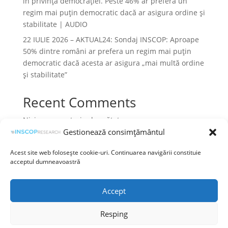
în privința democrației. Peste 46% ar prefera un
regim mai puțin democratic dacă ar asigura ordine și
stabilitate | AUDIO
22 IULIE 2026 – AKTUAL24: Sondaj INSCOP: Aproape
50% dintre români ar prefera un regim mai puțin
democratic dacă acesta ar asigura „mai multă ordine
și stabilitate”
Recent Comments
Niciun comentariu de arătat.
Gestionează consimțământul
Acest site web folosește cookie-uri. Continuarea navigării constituie
acceptul dumneavoastră
Termeni și condiții
Prelucrarea datelor cu caracter personal
Accept
Politica cookies
Resping