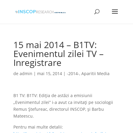
15 mai 2014 – B1TV:
Evenimentul zilei TV –
Inregistrare
de
admin
|
mai 15, 2014
|
-2014-
,
Aparitii Media
B1 TV: B1TV: Ediția de astăzi a emisiunii
„Evenimentul zilei” i-a avut ca invitați pe sociologii
Remus Ștefureac, directorul INSCOP, și Barbu
Mateescu.
Pentru mai multe detalii: