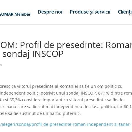
Despre noi
Produse și servicii
Clienți
COM: Profil de presedinte: Roma
– sondaj INSCOP
a
resc ca viitorul presedinte al Romaniei sa fie un om politic cu
 independent politic, potrivit unui sondaj INSCOP. 87,1% dintre ro
a si 65,3% considera important ca viitorul presedinte sa fie de
ersoana care sa fie cat mai independenta de clasa politica, iar 60,
ele sa fie sustinut de un partid puternic.
/alegeri/sondaj/profil-de-presedinte-roman-independent-si-tanar-