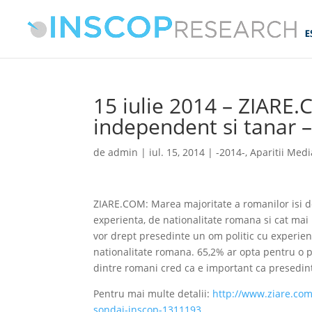
15 iulie 2014 – ZIARE.
independent si tanar 
de
admin
|
iul. 15, 2014
|
-2014-
,
Aparitii Medi
ZIARE.COM: Marea majoritate a romanilor isi do
experienta, de nationalitate romana si cat mai
vor drept presedinte un om politic cu experient
nationalitate romana. 65,2% ar opta pentru o p
dintre romani cred ca e important ca presedint
Pentru mai multe detalii:
http://www.ziare.com
sondaj-inscop-1311193