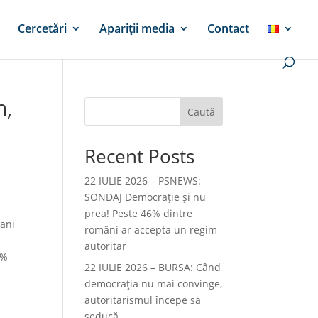
Cercetări
Apariții media
Contact
n,
Caută
Recent Posts
22 IULIE 2026 – PSNEWS:
SONDAJ Democrație și nu
prea! Peste 46% dintre
mani
români ar accepta un regim
autoritar
1%
22 IULIE 2026 – BURSA: Când
democraţia nu mai convinge,
autoritarismul începe să
seducă