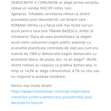
DEMOCRATIE si COMUNISM, ar alege prima varianta,
releva un sondaj INSCOP remis, luni,
Agerpres. Totodata, cercetarea releva ca, dintre
presedintii post-decembristi, cel despre care
ROMANII afirma ca a facut cele mai multe lucruri
bune pentru tara este TRAIAN BASESCU. Astfel, la
intrebarea “Daca ati avea posibilitatea sa alegeti
acum intre comunism (regim politic autoritar cu
economie planificata controlata de stat) asa cum era
inainte de 1989 si democratie (regim democratic cu
economie libera, de piata), dvs. ce ati alege?”, 80,9%
dintre romani au raspuns ca prefera democratia, in
timp ce 14,3% ar alege comunismul; 4,7% nu stiu sau
nu raspund la aceasta intrebare.
Pentru mai multe detalii:
https://www.mondonews.ro/inscop-majoritatea-
romanilor-prefera-democratia-presedintele-post-
decembrist-favorit/