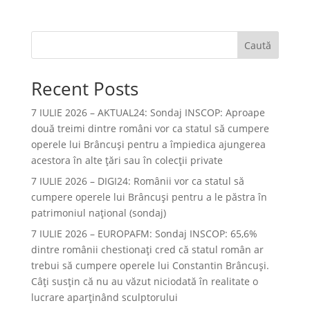
Caută
Recent Posts
7 IULIE 2026 – AKTUAL24: Sondaj INSCOP: Aproape
două treimi dintre români vor ca statul să cumpere
operele lui Brâncuşi pentru a împiedica ajungerea
acestora în alte ţări sau în colecţii private
7 IULIE 2026 – DIGI24: Românii vor ca statul să
cumpere operele lui Brâncuși pentru a le păstra în
patrimoniul național (sondaj)
7 IULIE 2026 – EUROPAFM: Sondaj INSCOP: 65,6%
dintre românii chestionați cred că statul român ar
trebui să cumpere operele lui Constantin Brâncuși.
Câți susțin că nu au văzut niciodată în realitate o
lucrare aparținând sculptorului