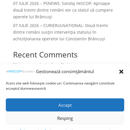
07 IULIE 2026 – PSNEWS: Sondaj INSCOP: Aproape
două treimi dintre români vor ca statul să cumpere
operele lui Brâncuși
07 IULIE 2026 – CURIERULNATIONAL: Două treimi
dintre români susțin intervenția statului în
achiziționarea operelor lui Constantin Brâncuși
Recent Comments
Niciun comentariu de arătat.
Gestionează consimțământul
Acest site web folosește cookie-uri. Continuarea navigării constituie
acceptul dumneavoastră
Termeni și condiții
Prelucrarea datelor cu caracter personal
Accept
Politica cookies
Resping