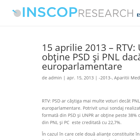
15 aprilie 2013 – RTV:
obţine PSD şi PNL dac
europarlamentare
de
admin
|
apr. 15, 2013
|
-2013-
,
Aparitii Med
RTV: PSD ar câştiga mai multe voturi decât PNL
europarlamentare. Potrivit unui sondaj realiz
formată din PSD şi UNPR ar obţine peste 38% d
din PNL şi PC este creditată cu 22,7%.
În cazul în care cele două alianţe constituite 