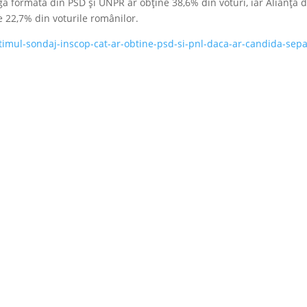
 formată din PSD şi UNPR ar obţine 38,6% din voturi, iar Alianţa 
 22,7% din voturile românilor.
ltimul-sondaj-inscop-cat-ar-obtine-psd-si-pnl-daca-ar-candida-sepa