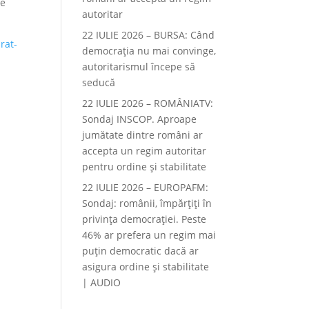
de
autoritar
22 IULIE 2026 – BURSA: Când
rat-
democraţia nu mai convinge,
autoritarismul începe să
seducă
22 IULIE 2026 – ROMÂNIATV:
Sondaj INSCOP. Aproape
jumătate dintre români ar
accepta un regim autoritar
pentru ordine și stabilitate
22 IULIE 2026 – EUROPAFM:
Sondaj: românii, împărțiți în
privința democrației. Peste
46% ar prefera un regim mai
puțin democratic dacă ar
asigura ordine și stabilitate
| AUDIO