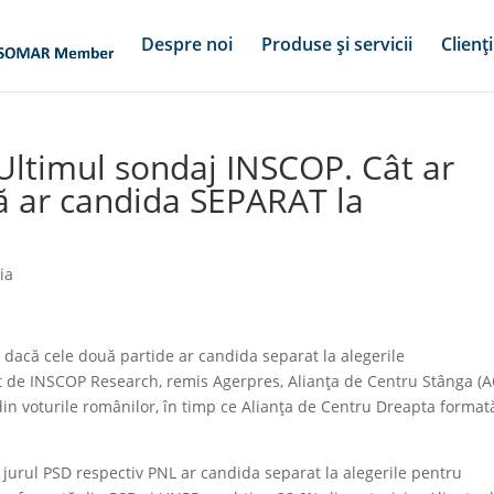
Despre noi
Produse și servicii
Clienți
 Ultimul sondaj INSCOP. Cât ar
ă ar candida SEPARAT la
ia
 dacă cele două partide ar candida separat la alegerile
at de INSCOP Research, remis Agerpres, Alianţa de Centru Stânga (A
in voturile românilor, în timp ce Alianţa de Centru Dreapta format
în jurul PSD respectiv PNL ar candida separat la alegerile pentru