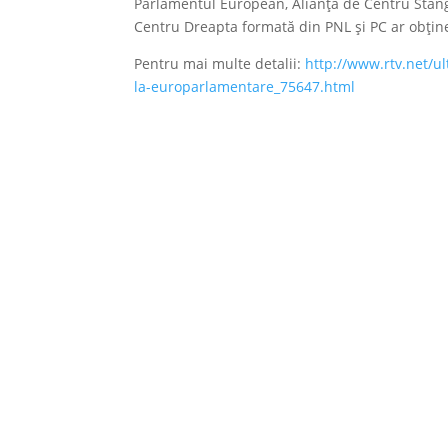
Parlamentul European, Alianţa de Centru Stânga
Centru Dreapta formată din PNL şi PC ar obţine
Pentru mai multe detalii:
http://www.rtv.net/u
la-europarlamentare_75647.html