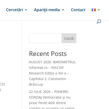
Cercetări
Apariții media
Contact
Caută
Recent Posts
AUGUST 2026: BAROMETRUL
Informat.ro – INSCOP
Research Ediția a XIII-a –
Capitolul 2: Constantin
CS)
Brâncuși
ă
22 IULIE 2026 – PSNEWS:
SONDAJ Democrație și nu
prea! Peste 46% dintre
români ar accepta un regim