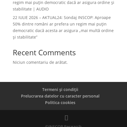
regim mai puțin democratic dacă ar asigura ordine și
stabilitate | AUDIO
22 IULIE 2026 – AKTUAL24: Sondaj INSCOP: Aproape
50% dintre români ar prefera un regim mai puțin
democratic dacă acesta ar asigura „mai multă ordine
și stabilitate”
Recent Comments
Niciun comentariu de arătat.
Termeni și condiții
Prelucrarea datelor cu caracter personal
Politica cookies
©INSCOP Research