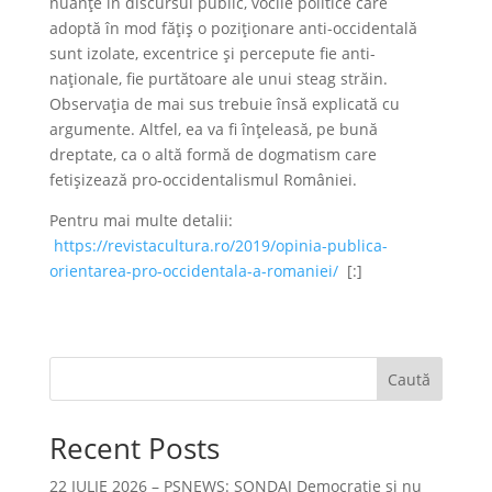
nuanțe în discursul public, vocile politice care
adoptă în mod fățiș o poziționare anti-occidentală
sunt izolate, excentrice și percepute fie anti-
naționale, fie purtătoare ale unui steag străin.
Observația de mai sus trebuie însă explicată cu
argumente. Altfel, ea va fi înțeleasă, pe bună
dreptate, ca o altă formă de dogmatism care
fetișizează pro-occidentalismul României.
Pentru mai multe detalii:
https://revistacultura.ro/2019/opinia-publica-
orientarea-pro-occidentala-a-romaniei/
[:]
Caută
Recent Posts
22 IULIE 2026 – PSNEWS: SONDAJ Democrație și nu