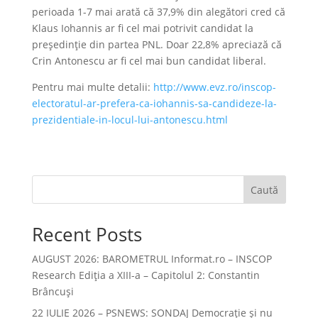
perioada 1-7 mai arată că 37,9% din alegători cred că
Klaus Iohannis ar fi cel mai potrivit candidat la
președinție din partea PNL. Doar 22,8% apreciază că
Crin Antonescu ar fi cel mai bun candidat liberal.
Pentru mai multe detalii:
http://www.evz.ro/inscop-
electoratul-ar-prefera-ca-iohannis-sa-candideze-la-
prezidentiale-in-locul-lui-antonescu.html
Caută
Recent Posts
AUGUST 2026: BAROMETRUL Informat.ro – INSCOP
Research Ediția a XIII-a – Capitolul 2: Constantin
Brâncuși
22 IULIE 2026 – PSNEWS: SONDAJ Democrație și nu