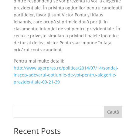
dintre respondenți se vor prezenta la vot la alegerile
prezidențiale. În privința opțiunilor pentru candidații
partidelor, favoriți sunt Victor Ponta și Klaus
Iohannis, care ocupă și primele două poziții în
clasamentul intenției de vot pentru prezidențiale. În
ceea ce privește simularea privind finalele ipotetice
de tur al doilea, Victor Ponta s-ar impune în fața
oricărui contracandidat.
Pentru mai multe detalii:
http://www.agerpres.ro/politica/2014/07/14/sondaj-
inscop-adevarul-optiunile-de-vot-pentru-alegerile-
prezidentiale-09-21-39
Caută
Recent Posts