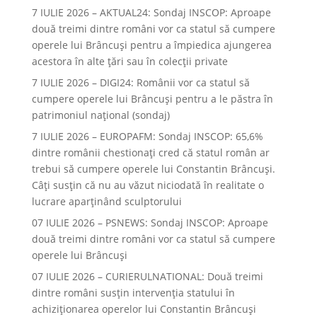
7 IULIE 2026 – AKTUAL24: Sondaj INSCOP: Aproape
două treimi dintre români vor ca statul să cumpere
operele lui Brâncuşi pentru a împiedica ajungerea
acestora în alte ţări sau în colecţii private
7 IULIE 2026 – DIGI24: Românii vor ca statul să
cumpere operele lui Brâncuși pentru a le păstra în
patrimoniul național (sondaj)
7 IULIE 2026 – EUROPAFM: Sondaj INSCOP: 65,6%
dintre românii chestionați cred că statul român ar
trebui să cumpere operele lui Constantin Brâncuși.
Câți susțin că nu au văzut niciodată în realitate o
lucrare aparținând sculptorului
07 IULIE 2026 – PSNEWS: Sondaj INSCOP: Aproape
două treimi dintre români vor ca statul să cumpere
operele lui Brâncuși
07 IULIE 2026 – CURIERULNATIONAL: Două treimi
dintre români susțin intervenția statului în
achiziționarea operelor lui Constantin Brâncuși