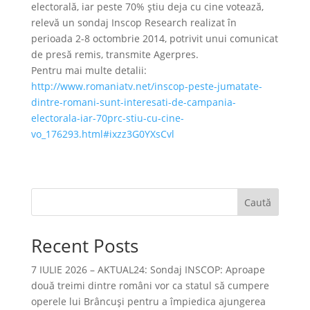
electorală, iar peste 70% ştiu deja cu cine votează,
relevă un sondaj Inscop Research realizat în
perioada 2-8 octombrie 2014, potrivit unui comunicat
de presă remis, transmite Agerpres.
Pentru mai multe detalii:
http://www.romaniatv.net/inscop-peste-jumatate-
dintre-romani-sunt-interesati-de-campania-
electorala-iar-70prc-stiu-cu-cine-
vo_176293.html#ixzz3G0YXsCvl
Caută
Recent Posts
7 IULIE 2026 – AKTUAL24: Sondaj INSCOP: Aproape
două treimi dintre români vor ca statul să cumpere
operele lui Brâncuşi pentru a împiedica ajungerea