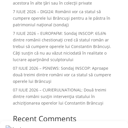
acestora în alte ţări sau în colecţii private
7 IULIE 2026 – DIGI24: Românii vor ca statul să
cumpere operele lui Brâncuși pentru a le păstra în
patrimoniul național (sondaj)
7 IULIE 2026 – EUROPAFM: Sondaj INSCOP: 65,6%
dintre românii chestionați cred că statul român ar
trebui să cumpere operele lui Constantin Brâncuși.
Câți susțin că nu au văzut niciodată în realitate o
lucrare aparținând sculptorului
07 IULIE 2026 – PSNEWS: Sondaj INSCOP: Aproape
două treimi dintre români vor ca statul să cumpere
operele lui Brâncuși
07 IULIE 2026 – CURIERULNATIONAL: Două treimi
dintre români susțin intervenția statului în
achiziționarea operelor lui Constantin Brâncuși
Recent Comments