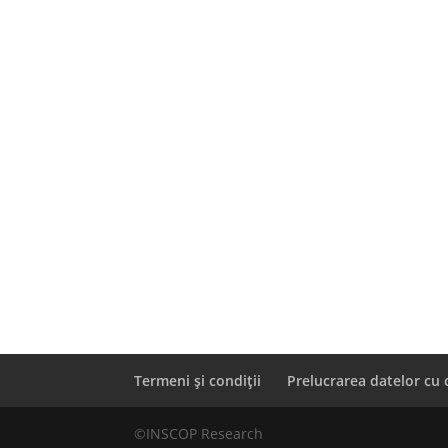
Termeni și condiții
Prelucrarea datelor cu 
©INSCOP Research