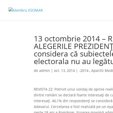
13 octombrie 2014 – R
ALEGERILE PREZIDENŢI
considera că subiecte
electorala nu au legăt
de
admin
|
oct. 13, 2014
|
-2014-
,
Aparitii Med
REVISTA 22: Potrivit unui sondaj de opinie re
dintre români se declară foarte interesaţi de 
interesaţi. 46,1% din respondenţi se consideră 
Adevarul. Cercetarea a fost realizată pe un eş
peste 18 ani a României. Eroarea maximă admis