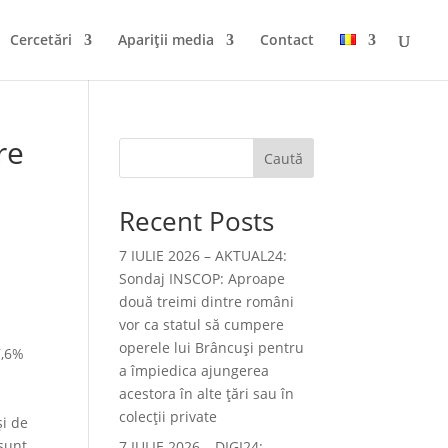
Cercetări
Apariții media
Contact
re
Caută
Recent Posts
7 IULIE 2026 – AKTUAL24:
Sondaj INSCOP: Aproape
două treimi dintre români
vor ca statul să cumpere
operele lui Brâncuşi pentru
7,6%
a împiedica ajungerea
acestora în alte ţări sau în
colecţii private
şi de
sunt
7 IULIE 2026 – DIGI24: