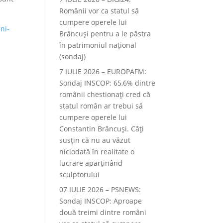
Românii vor ca statul să
cumpere operele lui
ni-
Brâncuși pentru a le păstra
în patrimoniul național
(sondaj)
7 IULIE 2026 – EUROPAFM:
Sondaj INSCOP: 65,6% dintre
românii chestionați cred că
statul român ar trebui să
cumpere operele lui
Constantin Brâncuși. Câți
susțin că nu au văzut
niciodată în realitate o
lucrare aparținând
sculptorului
07 IULIE 2026 – PSNEWS:
Sondaj INSCOP: Aproape
două treimi dintre români