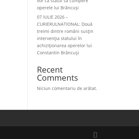
vor ca statul să cumpere
operele lui Brâncuși
07 IULIE 2026 –
CURIERULNATIONAL: Două
treimi dintre români susțin
intervenția statului în
achiziționarea operelor lui
Constantin Brâncuși
Recent
Comments
Niciun comentariu de arătat.