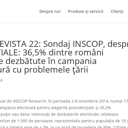
Despre noi
Produse și servicii
Clienți
EVISTA 22: Sondaj INSCOP, desp
ALE: 36,5% dintre români
le dezbătute în campania
ură cu problemele ţării
ia
alizat de INSCOP Research, în perioada 2-8 octombrie 2014, numai 1
campania electorală pentru alegerile prezidenţiale şi 35,2%
puţin sau deloc interesaţi de dezbaterile electorale, relateaza
antion de 1.095 de persoane, reprezentativ pentru populaţia de 18 
ă a datelor este de ± 3%, la un grad de încredere de 95%. Cifrele 