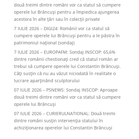
două treimi dintre români vor ca statul să cumpere
operele lui Brâncuşi pentru a împiedica ajungerea
acestora în alte ţări sau în colecţii private
7 IULIE 2026 – DIGI24: Românii vor ca statul să
cumpere operele lui Brâncuși pentru a le păstra în
patrimoniul național (sondaj)
7 IULIE 2026 – EUROPAFM: Sondaj INSCOP: 65,6%
dintre românii chestionați cred că statul român ar
trebui să cumpere operele lui Constantin Brâncuși.
Câți susțin că nu au văzut niciodată în realitate o
lucrare aparținând sculptorului
07 IULIE 2026 – PSNEWS: Sondaj INSCOP: Aproape
două treimi dintre români vor ca statul să cumpere
operele lui Brâncuși
07 IULIE 2026 – CURIERULNATIONAL: Două treimi
dintre români susțin intervenția statului în
achiziționarea operelor lui Constantin Brâncuși