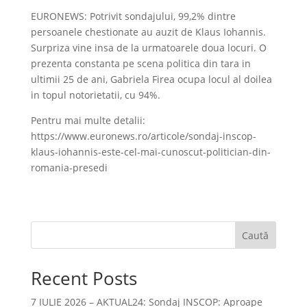
EURONEWS: Potrivit sondajului, 99,2% dintre
persoanele chestionate au auzit de Klaus Iohannis.
Surpriza vine insa de la urmatoarele doua locuri. O
prezenta constanta pe scena politica din tara in
ultimii 25 de ani, Gabriela Firea ocupa locul al doilea
in topul notorietatii, cu 94%.
Pentru mai multe detalii:
https://www.euronews.ro/articole/sondaj-inscop-
klaus-iohannis-este-cel-mai-cunoscut-politician-din-
romania-presedi
Caută
Recent Posts
7 IULIE 2026 – AKTUAL24: Sondaj INSCOP: Aproape