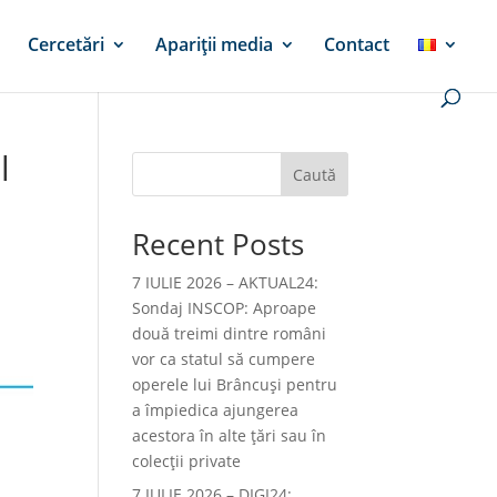
Cercetări
Apariții media
Contact
l
Caută
Recent Posts
7 IULIE 2026 – AKTUAL24:
Sondaj INSCOP: Aproape
două treimi dintre români
vor ca statul să cumpere
operele lui Brâncuşi pentru
a împiedica ajungerea
acestora în alte ţări sau în
colecţii private
7 IULIE 2026 – DIGI24: