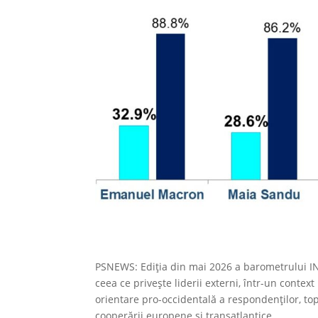
PSNEWS: Ediția din mai 2026 a barometrului IN
ceea ce privește liderii externi, într-un contex
orientare pro-occidentală a respondenților, topul
cooperării europene și transatlantice.