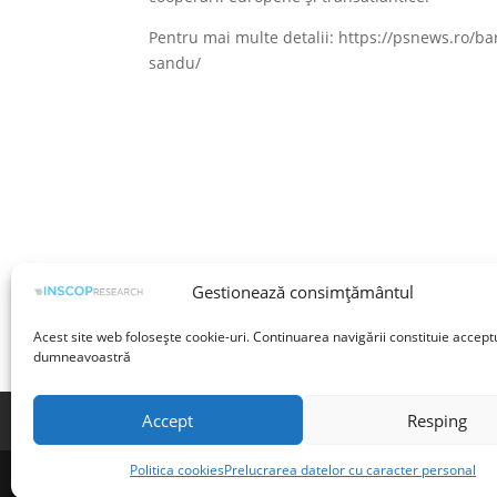
Pentru mai multe detalii: https://psnews.ro/b
sandu/
Gestionează consimțământul
Acest site web folosește cookie-uri. Continuarea navigării constituie accept
dumneavoastră
Accept
Resping
Termeni și condiții
Prelucrarea datelor cu 
Politica cookies
Prelucrarea datelor cu caracter personal
©INSCOP Research