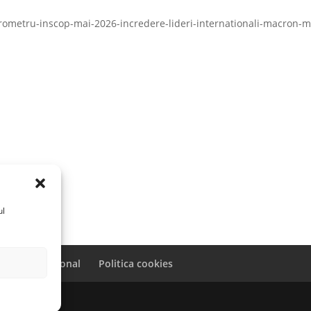
arometru-inscop-mai-2026-incredere-lideri-internationali-macron-m
ul
caracter personal
Politica cookies