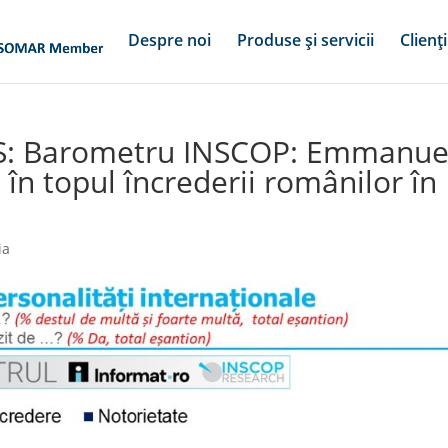
Despre noi
Produse și servicii
Clienți
S: Barometru INSCOP: Emmanue
în topul încrederii românilor în
ia