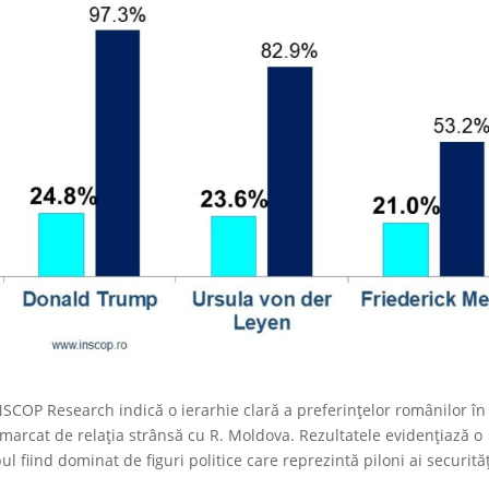
SCOP Research indică o ierarhie clară a preferințelor românilor în
t marcat de relația strânsă cu R. Moldova. Rezultatele evidențiază o
 fiind dominat de figuri politice care reprezintă piloni ai securități