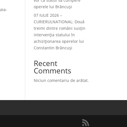
vor ca statul să cumpere
operele lui Brâncuși
aia-
07 IULIE 2026 –
CURIERULNATIONAL: Două
treimi dintre români susțin
intervenția statului în
achiziționarea operelor lui
Constantin Brâncuși
Recent
Comments
Niciun comentariu de arătat.