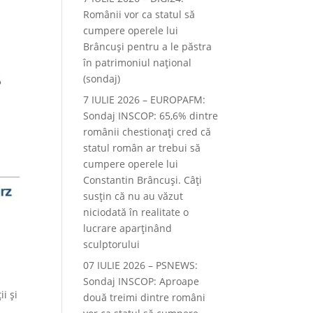
Românii vor ca statul să
cumpere operele lui
Brâncuși pentru a le păstra
în patrimoniul național
(sondaj)
7 IULIE 2026 – EUROPAFM:
Sondaj INSCOP: 65,6% dintre
românii chestionați cred că
statul român ar trebui să
cumpere operele lui
Constantin Brâncuși. Câți
susțin că nu au văzut
niciodată în realitate o
lucrare aparținând
sculptorului
07 IULIE 2026 – PSNEWS:
Sondaj INSCOP: Aproape
i și
două treimi dintre români