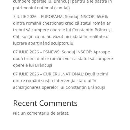
cumpere operele lui Brâncuși pentru a le păstra în
patrimoniul național (sondaj)
7 IULIE 2026 – EUROPAFM: Sondaj INSCOP: 65,6%
dintre românii chestionați cred că statul român ar
trebui să cumpere operele lui Constantin Brâncuși.
Câți susțin că nu au văzut niciodată în realitate o
lucrare aparținând sculptorului
07 IULIE 2026 – PSNEWS: Sondaj INSCOP: Aproape
două treimi dintre români vor ca statul să cumpere
operele lui Brâncuși
07 IULIE 2026 – CURIERULNATIONAL: Două treimi
dintre români susțin intervenția statului în
achiziționarea operelor lui Constantin Brâncuși
Recent Comments
Niciun comentariu de arătat.