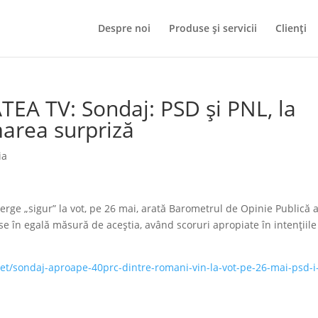
Despre noi
Produse și servicii
Clienți
TEA TV: Sondaj: PSD și PNL, la
marea surpriză
ia
ge „sigur” la vot, pe 26 mai, arată Barometrul de Opinie Publică a
ese în egală măsură de aceştia, având scoruri apropiate în intenţiile
.net/sondaj-aproape-40prc-dintre-romani-vin-la-vot-pe-26-mai-psd-i