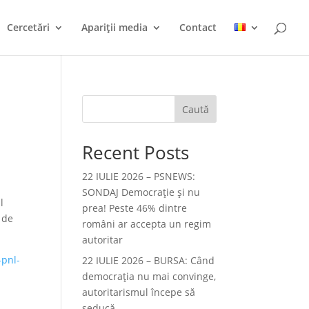
Cercetări
Apariții media
Contact
Caută
Recent Posts
22 IULIE 2026 – PSNEWS:
SONDAJ Democrație și nu
l
prea! Peste 46% dintre
 de
români ar accepta un regim
autoritar
-pnl-
22 IULIE 2026 – BURSA: Când
democraţia nu mai convinge,
autoritarismul începe să
seducă