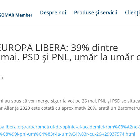
Despre noi
Produse și servicii
Clienți
EUROPA LIBERA: 39% dintre
 mai. PSD și PNL, umăr la umăr 
ia
au spus că vor merge sigur la vot pe 26 mai, PNL și PSD se situe
, iar Alianța 2020 este cotată cu aproximativ 20%, arată un Barometr
opalibera.org/a/barometrul-de-opinie-al-academiei-rom%C3%A2ne-
d-%C8%99i-pnl-um%C4%83r-la-um%C4%83r-cu-26-/29937574.html