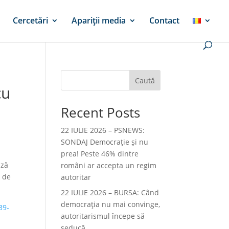
Cercetări
Apariții media
Contact
Caută
cu
Recent Posts
22 IULIE 2026 – PSNEWS:
SONDAJ Democrație și nu
prea! Peste 46% dintre
ază
români ar accepta un regim
u de
autoritar
22 IULIE 2026 – BURSA: Când
democraţia nu mai convinge,
39-
autoritarismul începe să
seducă