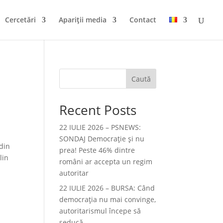
Cercetări
Apariții media
Contact
Caută
Recent Posts
22 IULIE 2026 – PSNEWS:
SONDAJ Democrație și nu
 din
prea! Peste 46% dintre
lin
români ar accepta un regim
autoritar
22 IULIE 2026 – BURSA: Când
democraţia nu mai convinge,
autoritarismul începe să
seducă