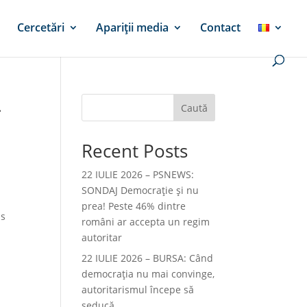
Cercetări
Apariții media
Contact
L
Caută
Recent Posts
22 IULIE 2026 – PSNEWS:
SONDAJ Democrație și nu
prea! Peste 46% dintre
us
români ar accepta un regim
autoritar
22 IULIE 2026 – BURSA: Când
democraţia nu mai convinge,
autoritarismul începe să
seducă