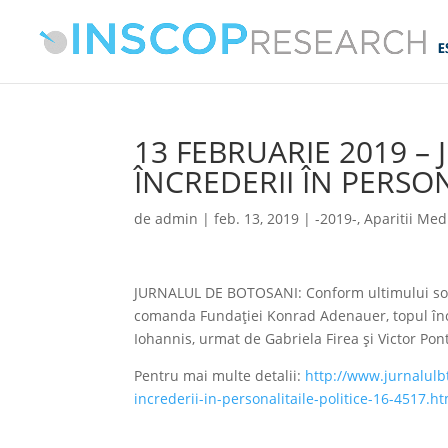
13 FEBRUARIE 2019 –
ÎNCREDERII ÎN PERSON
de
admin
|
feb. 13, 2019
|
-2019-
,
Aparitii Med
JURNALUL DE BOTOSANI: Conform ultimului sonda
comanda Fundației Konrad Adenauer, topul încre
Iohannis, urmat de Gabriela Firea și Victor Pon
Pentru mai multe detalii:
http://www.jurnalul
increderii-in-personalitaile-politice-16-4517.h