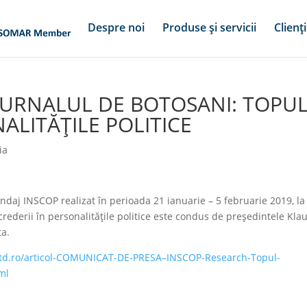
Despre noi
Produse și servicii
Clienți
 JURNALUL DE BOTOSANI: TOPU
ALITĂȚILE POLITICE
ia
j INSCOP realizat în perioada 21 ianuarie – 5 februarie 2019, la
derii în personalitățile politice este condus de președintele Kla
ta.
btd.ro/articol-COMUNICAT-DE-PRESA–INSCOP-Research-Topul-
tml