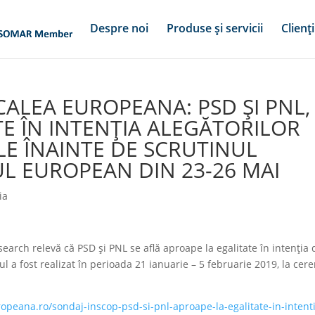
Despre noi
Produse și servicii
Clienți
 CALEA EUROPEANA: PSD ȘI PNL,
E ÎN INTENȚIA ALEGĂTORILOR
LE ÎNAINTE DE SCRUTINUL
 EUROPEAN DIN 23-26 MAI
ia
ch relevă că PSD și PNL se află aproape la egalitate în intenția 
 a fost realizat în perioada 21 ianuarie – 5 februarie 2019, la cer
opeana.ro/sondaj-inscop-psd-si-pnl-aproape-la-egalitate-in-intent