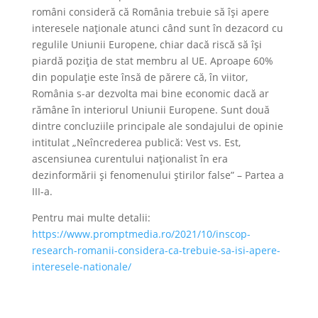
români consideră că România trebuie să își apere
interesele naționale atunci când sunt în dezacord cu
regulile Uniunii Europene, chiar dacă riscă să își
piardă poziția de stat membru al UE. Aproape 60%
din populație este însă de părere că, în viitor,
România s-ar dezvolta mai bine economic dacă ar
rămâne în interiorul Uniunii Europene. Sunt două
dintre concluziile principale ale sondajului de opinie
intitulat „Neîncrederea publică: Vest vs. Est,
ascensiunea curentului naționalist în era
dezinformării și fenomenului știrilor false” – Partea a
III-a.
Pentru mai multe detalii:
https://www.promptmedia.ro/2021/10/inscop-
research-romanii-considera-ca-trebuie-sa-isi-apere-
interesele-nationale/