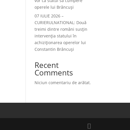
vor ca statul să cumpere
operele lui Brâncuși
07 IULIE 2026 –
CURIERULNATIONAL: Două
treimi dintre români susțin
intervenția statului în
achiziționarea operelor lui
Constantin Brâncuși
Recent
Comments
Niciun comentariu de arătat.