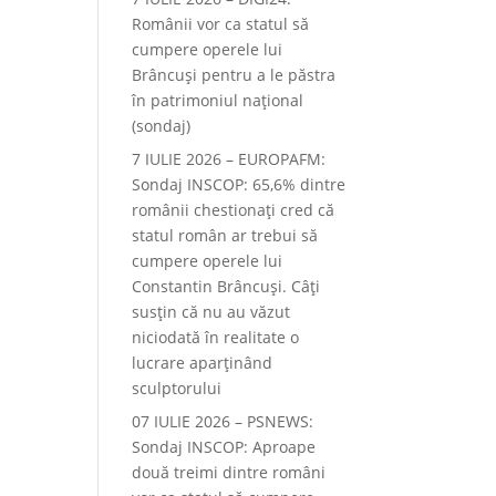
Românii vor ca statul să
cumpere operele lui
Brâncuși pentru a le păstra
în patrimoniul național
(sondaj)
7 IULIE 2026 – EUROPAFM:
Sondaj INSCOP: 65,6% dintre
românii chestionați cred că
statul român ar trebui să
cumpere operele lui
Constantin Brâncuși. Câți
susțin că nu au văzut
niciodată în realitate o
lucrare aparținând
sculptorului
07 IULIE 2026 – PSNEWS:
Sondaj INSCOP: Aproape
două treimi dintre români