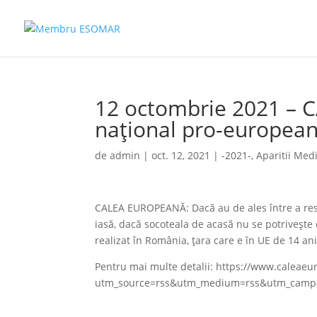
12 octombrie 2021 – 
național pro-europea
de
admin
|
oct. 12, 2021
|
-2021-
,
Aparitii Med
CALEA EUROPEANĂ: Dacă au de ales între a respe
iasă, dacă socoteala de acasă nu se potrivește 
realizat în România, țara care e în UE de 14 ani
Pentru mai multe detalii: https://www.caleaeu
utm_source=rss&utm_medium=rss&utm_campai