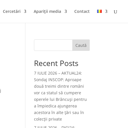
Cercetări
Apariții media
Contact
Caută
Recent Posts
7 IULIE 2026 – AKTUAL24:
Sondaj INSCOP: Aproape
ă
două treimi dintre români
j
vor ca statul să cumpere
operele lui Brâncuşi pentru
a împiedica ajungerea
acestora în alte ţări sau în
colecţii private
7 IULIE 2026 – DIGI24: