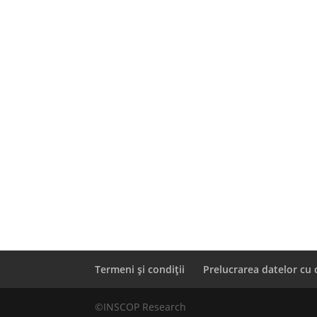
Termeni și condiții
Prelucrarea datelor cu 
©INSCOP Research