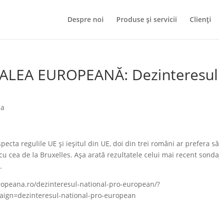
Despre noi
Produse și servicii
Clienți
CALEA EUROPEANĂ: Dezinteresul
n
ia
cta regulile UE și ieșitul din UE, doi din trei români ar prefera s
cu cea de la Bruxelles. Așa arată rezultatele celui mai recent sonda
.
ropeana.ro/dezinteresul-national-pro-european/?
gn=dezinteresul-national-pro-european