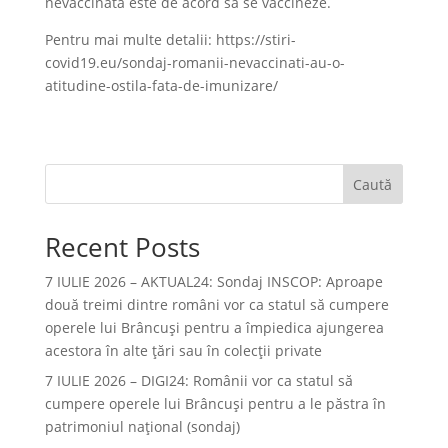
nevaccinată este de acord să se vaccineze.
Pentru mai multe detalii: https://stiri-
covid19.eu/sondaj-romanii-nevaccinati-au-o-
atitudine-ostila-fata-de-imunizare/
Caută
Recent Posts
7 IULIE 2026 – AKTUAL24: Sondaj INSCOP: Aproape
două treimi dintre români vor ca statul să cumpere
operele lui Brâncuşi pentru a împiedica ajungerea
acestora în alte ţări sau în colecţii private
7 IULIE 2026 – DIGI24: Românii vor ca statul să
cumpere operele lui Brâncuși pentru a le păstra în
patrimoniul național (sondaj)