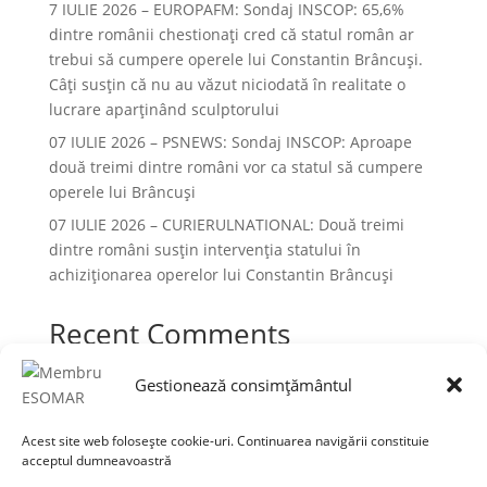
7 IULIE 2026 – EUROPAFM: Sondaj INSCOP: 65,6%
dintre românii chestionați cred că statul român ar
trebui să cumpere operele lui Constantin Brâncuși.
Câți susțin că nu au văzut niciodată în realitate o
lucrare aparținând sculptorului
07 IULIE 2026 – PSNEWS: Sondaj INSCOP: Aproape
două treimi dintre români vor ca statul să cumpere
operele lui Brâncuși
07 IULIE 2026 – CURIERULNATIONAL: Două treimi
dintre români susțin intervenția statului în
achiziționarea operelor lui Constantin Brâncuși
Recent Comments
Niciun comentariu de arătat.
Gestionează consimțământul
Acest site web folosește cookie-uri. Continuarea navigării constituie
acceptul dumneavoastră
Termeni și condiții