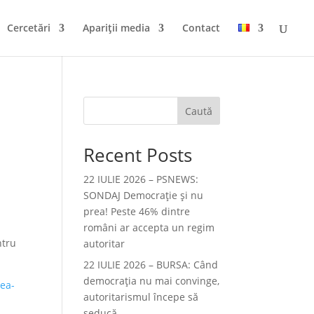
Cercetări
Apariții media
Contact
Caută
Recent Posts
22 IULIE 2026 – PSNEWS:
SONDAJ Democrație și nu
prea! Peste 46% dintre
români ar accepta un regim
ntru
autoritar
22 IULIE 2026 – BURSA: Când
democraţia nu mai convinge,
rea-
autoritarismul începe să
seducă