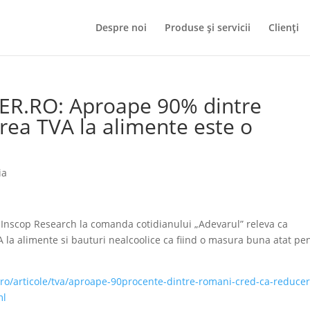
Despre noi
Produse și servicii
Clienți
ER.RO: Aproape 90% dintre
rea TVA la alimente este o
ia
Inscop Research la comanda cotidianului „Adevarul” releva ca
 la alimente si bauturi nealcoolice ca fiind o masura buna atat pe
o/articole/tva/aproape-90procente-dintre-romani-cred-ca-reduce
ml