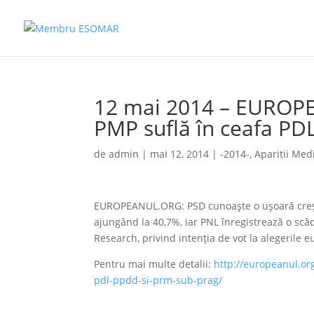
12 mai 2014 – EUROPE
PMP suflă în ceafa PD
de
admin
|
mai 12, 2014
|
-2014-
,
Aparitii Med
EUROPEANUL.ORG: PSD cunoaşte o uşoară creşter
ajungând la 40,7%, iar PNL înregistrează o scă
Research, privind intenţia de vot la alegerile 
Pentru mai multe detalii:
http://europeanul.or
pdl-ppdd-si-prm-sub-prag/