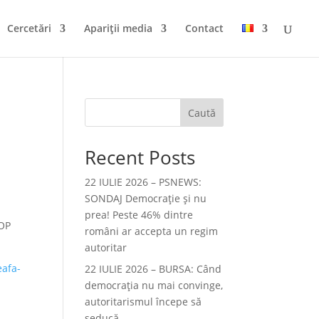
Cercetări
Apariții media
Contact
Caută
Recent Posts
22 IULIE 2026 – PSNEWS:
SONDAJ Democrație și nu
prea! Peste 46% dintre
COP
români ar accepta un regim
autoritar
eafa-
22 IULIE 2026 – BURSA: Când
democraţia nu mai convinge,
autoritarismul începe să
seducă