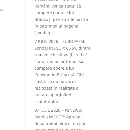
Românii vor ca statul să
u-
cumpere operele lui
Brâncuși pentru a le păstra
în patrimoniul național
(sondaj)
7 IULIE 2026 – EUROPAFM:
Sondaj INSCOP: 65,6% dintre
românii chestionați cred că
statul român ar trebui să
cumpere operele lui
Constantin Brâncuși. Câți
susțin că nu au văzut
niciodată în realitate o
lucrare aparținând
sculptorului
07 IULIE 2026 – PSNEWS:
Sondaj INSCOP: Aproape
două treimi dintre români