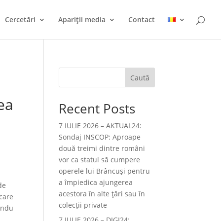
Cercetări
Apariții media
Contact
Caută
ea
Recent Posts
7 IULIE 2026 – AKTUAL24:
Sondaj INSCOP: Aproape
două treimi dintre români
vor ca statul să cumpere
operele lui Brâncuşi pentru
a împiedica ajungerea
de
acestora în alte ţări sau în
 care
colecţii private
andu
7 IULIE 2026 – DIGI24: