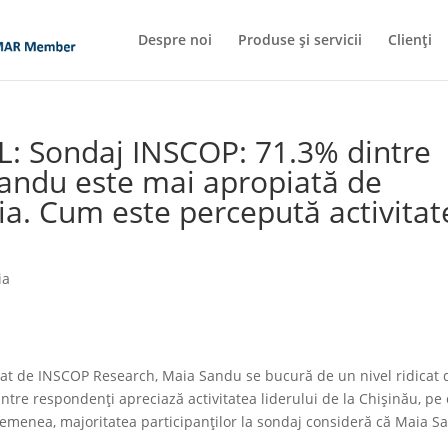
Despre noi
Produse și servicii
Clienți
: Sondaj INSCOP: 71.3% dintre
andu este mai apropiată de
a. Cum este percepută activitat
ia
izat de INSCOP Research, Maia Sandu se bucură de un nivel ridicat 
tre respondenți apreciază activitatea liderului de la Chișinău, pe
semenea, majoritatea participanților la sondaj consideră că Maia S
.