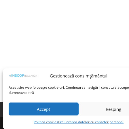
Gestionează consimțământul
Acest site web folosește cookie-uri. Continuarea navigării constituie accept
dumneavoastră
Accept
Resping
Termeni și condiții
Prelucrarea datelor cu 
Politica cookies
Prelucrarea datelor cu caracter personal
©INSCOP Research