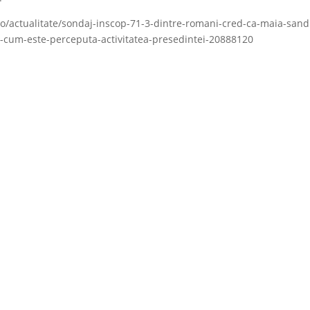
ro/actualitate/sondaj-inscop-71-3-dintre-romani-cred-ca-maia-sand
-cum-este-perceputa-activitatea-presedintei-20888120