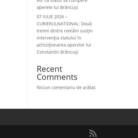
vor ca statul să cumpere
operele lui Brâncuși
07 IULIE 2026 –
CURIERULNATIONAL: Două
treimi dintre români susțin
intervenția statului în
achiziționarea operelor lui
Constantin Brâncuși
Recent
Comments
Niciun comentariu de arătat.