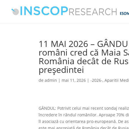
11 MAI 2026 – GÂNDUL
români cred că Maia S
România decât de Rusi
președintei
de
admin
|
mai 11, 2026
|
-2026-
,
Aparitii Med
GÂNDUL: Potrivit celui mai recent sondaj real
încredere în rândul românilor. Aproape 70% din
îl asociază cu orientarea pro-europeană. De a
este mai apropiată de România decât de Rusia