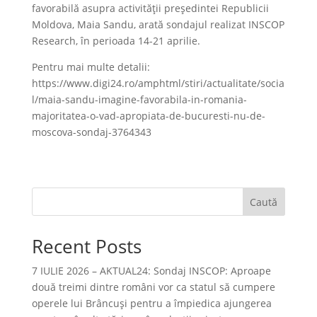
favorabilă asupra activității președintei Republicii
Moldova, Maia Sandu, arată sondajul realizat INSCOP
Research, în perioada 14-21 aprilie.
Pentru mai multe detalii:
https://www.digi24.ro/amphtml/stiri/actualitate/socia
l/maia-sandu-imagine-favorabila-in-romania-
majoritatea-o-vad-apropiata-de-bucuresti-nu-de-
moscova-sondaj-3764343
Caută
Recent Posts
7 IULIE 2026 – AKTUAL24: Sondaj INSCOP: Aproape
două treimi dintre români vor ca statul să cumpere
operele lui Brâncuşi pentru a împiedica ajungerea