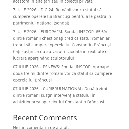
acestora în alte ţări sau în colecţii private
7 IULIE 2026 – DIGI24: Românii vor ca statul să
cumpere operele lui Brâncuși pentru a le păstra în
patrimoniul național (sondaj)
7 IULIE 2026 – EUROPAFM: Sondaj INSCOP: 65,6%
dintre românii chestionați cred că statul român ar
trebui să cumpere operele lui Constantin Brâncuși.
Câți susțin că nu au văzut niciodată în realitate o
lucrare aparținând sculptorului
07 IULIE 2026 – PSNEWS: Sondaj INSCOP: Aproape
două treimi dintre români vor ca statul să cumpere
operele lui Brâncuși
07 IULIE 2026 – CURIERULNATIONAL: Două treimi
dintre români susțin intervenția statului în
achiziționarea operelor lui Constantin Brâncuși
Recent Comments
Niciun comentariu de arătat.