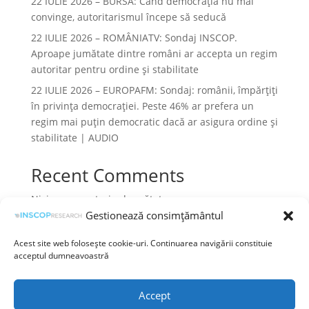
22 IULIE 2026 – BURSA: Când democraţia nu mai
convinge, autoritarismul începe să seducă
22 IULIE 2026 – ROMÂNIATV: Sondaj INSCOP.
Aproape jumătate dintre români ar accepta un regim
autoritar pentru ordine și stabilitate
22 IULIE 2026 – EUROPAFM: Sondaj: românii, împărțiți
în privința democrației. Peste 46% ar prefera un
regim mai puțin democratic dacă ar asigura ordine și
stabilitate | AUDIO
Recent Comments
Niciun comentariu de arătat.
Gestionează consimțământul
Acest site web folosește cookie-uri. Continuarea navigării constituie
acceptul dumneavoastră
Termeni și condiții
Prelucrarea datelor cu caracter personal
Accept
Politica cookies