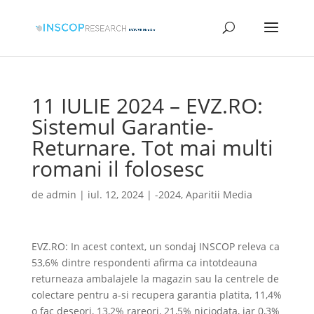
11 IULIE 2024 – EVZ.RO:
Sistemul Garantie-
Returnare. Tot mai multi
romani il folosesc
de
admin
|
iul. 12, 2024
|
-2024
,
Aparitii Media
EVZ.RO: In acest context, un sondaj INSCOP releva ca
53,6% dintre respondenti afirma ca intotdeauna
returneaza ambalajele la magazin sau la centrele de
colectare pentru a-si recupera garantia platita, 11,4%
o fac deseori, 13,2% rareori, 21,5% niciodata, iar 0,3%