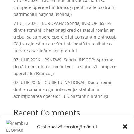
7 IULIE 2026 – DIGI24: Românii vor ca statul să
cumpere operele lui Brâncuși pentru a le păstra în
patrimoniul național (sondaj)
7 IULIE 2026 – EUROPAFM: Sondaj INSCOP: 65,6%
dintre românii chestionați cred că statul român ar
trebui să cumpere operele lui Constantin Brâncuși.
Câți susțin că nu au văzut niciodată în realitate o
lucrare aparținând sculptorului
07 IULIE 2026 – PSNEWS: Sondaj INSCOP: Aproape
două treimi dintre români vor ca statul să cumpere
operele lui Brâncuși
07 IULIE 2026 – CURIERULNATIONAL: Două treimi
dintre români susțin intervenția statului în
achiziționarea operelor lui Constantin Brâncuși
Recent Comments
Niciun comentariu de arătat.
Gestionează consimțământul