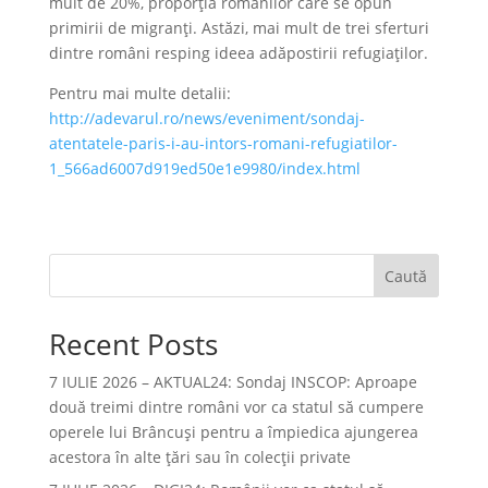
mult de 20%, proporţia românilor care se opun
primirii de migranţi. Astăzi, mai mult de trei sferturi
dintre români resping ideea adăpostirii refugiaţilor.
Pentru mai multe detalii:
http://adevarul.ro/news/eveniment/sondaj-
atentatele-paris-i-au-intors-romani-refugiatilor-
1_566ad6007d919ed50e1e9980/index.html
Caută
Recent Posts
7 IULIE 2026 – AKTUAL24: Sondaj INSCOP: Aproape
două treimi dintre români vor ca statul să cumpere
operele lui Brâncuşi pentru a împiedica ajungerea
acestora în alte ţări sau în colecţii private