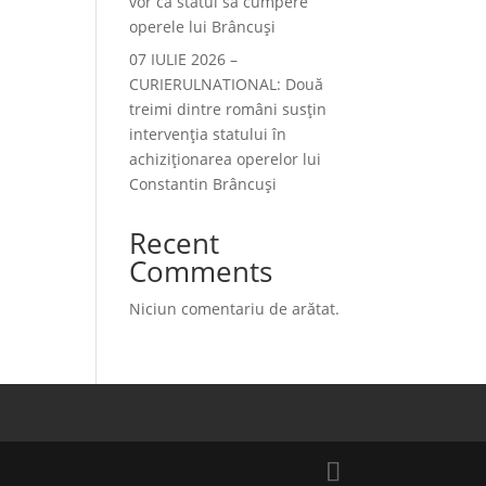
vor ca statul să cumpere
operele lui Brâncuși
07 IULIE 2026 –
CURIERULNATIONAL: Două
treimi dintre români susțin
intervenția statului în
achiziționarea operelor lui
Constantin Brâncuși
Recent
Comments
Niciun comentariu de arătat.