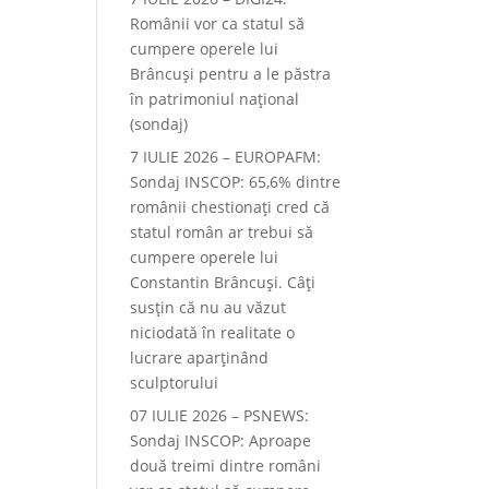
Românii vor ca statul să
cumpere operele lui
Brâncuși pentru a le păstra
în patrimoniul național
(sondaj)
7 IULIE 2026 – EUROPAFM:
Sondaj INSCOP: 65,6% dintre
românii chestionați cred că
statul român ar trebui să
cumpere operele lui
Constantin Brâncuși. Câți
susțin că nu au văzut
niciodată în realitate o
lucrare aparținând
sculptorului
07 IULIE 2026 – PSNEWS:
Sondaj INSCOP: Aproape
două treimi dintre români