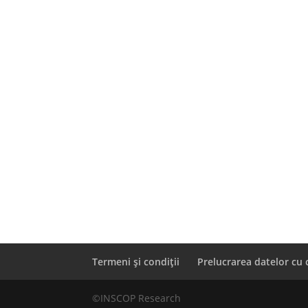
Termeni și condiții
Prelucrarea datelor cu 
©INSCOP Research