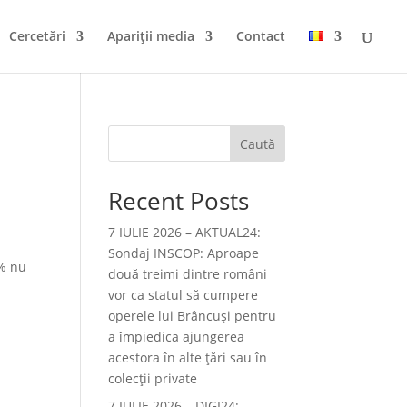
Cercetări
Apariții media
Contact
Caută
Recent Posts
7 IULIE 2026 – AKTUAL24:
Sondaj INSCOP: Aproape
8% nu
două treimi dintre români
vor ca statul să cumpere
operele lui Brâncuşi pentru
a împiedica ajungerea
acestora în alte ţări sau în
colecţii private
7 IULIE 2026 – DIGI24: