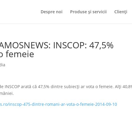
Despre noi
Produse și servicii
Clienți
– AMOSNEWS: INSCOP: 47,5%
 o femeie
dia
INSCOP arată că 47,5% dintre subiecți ar vota o femeie. Alți 40,
omâniei.
.ro/inscop-475-dintre-romani-ar-vota-o-femeie-2014-09-10