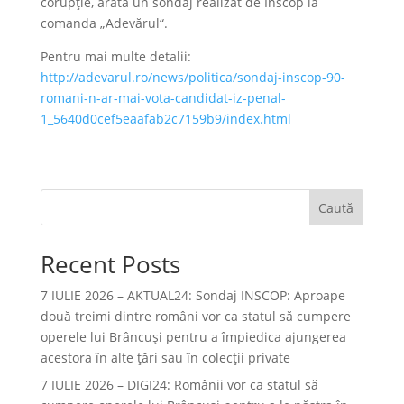
corupţie, arată un sondaj realizat de Inscop la
comanda „Adevărul“.
Pentru mai multe detalii:
http://adevarul.ro/news/politica/sondaj-inscop-90-
romani-n-ar-mai-vota-candidat-iz-penal-
1_5640d0cef5eaafab2c7159b9/index.html
Caută
Recent Posts
7 IULIE 2026 – AKTUAL24: Sondaj INSCOP: Aproape
două treimi dintre români vor ca statul să cumpere
operele lui Brâncuşi pentru a împiedica ajungerea
acestora în alte ţări sau în colecţii private
7 IULIE 2026 – DIGI24: Românii vor ca statul să