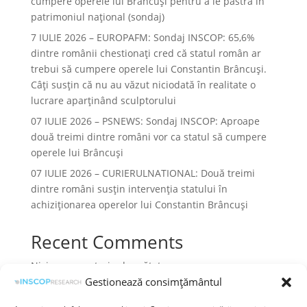
cumpere operele lui Brâncuși pentru a le păstra în
patrimoniul național (sondaj)
7 IULIE 2026 – EUROPAFM: Sondaj INSCOP: 65,6%
dintre românii chestionați cred că statul român ar
trebui să cumpere operele lui Constantin Brâncuși.
Câți susțin că nu au văzut niciodată în realitate o
lucrare aparținând sculptorului
07 IULIE 2026 – PSNEWS: Sondaj INSCOP: Aproape
două treimi dintre români vor ca statul să cumpere
operele lui Brâncuși
07 IULIE 2026 – CURIERULNATIONAL: Două treimi
dintre români susțin intervenția statului în
achiziționarea operelor lui Constantin Brâncuși
Recent Comments
Niciun comentariu de arătat.
Gestionează consimțământul