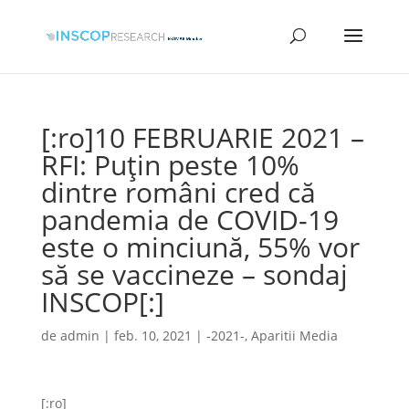
[:ro]10 FEBRUARIE 2021 –
RFI: Puțin peste 10%
dintre români cred că
pandemia de COVID-19
este o minciună, 55% vor
să se vaccineze – sondaj
INSCOP[:]
de
admin
|
feb. 10, 2021
|
-2021-
,
Aparitii Media
[:ro]