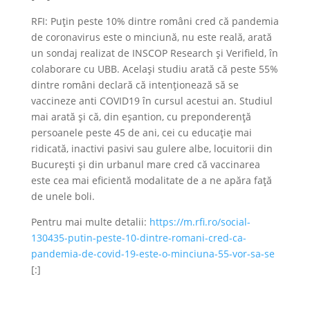
RFI: Puțin peste 10% dintre români cred că pandemia
de coronavirus este o minciună, nu este reală, arată
un sondaj realizat de INSCOP Research și Verifield, în
colaborare cu UBB. Același studiu arată că peste 55%
dintre români declară că intenționează să se
vaccineze anti COVID19 în cursul acestui an. Studiul
mai arată și că, din eșantion, cu preponderență
persoanele peste 45 de ani, cei cu educație mai
ridicată, inactivi pasivi sau gulere albe, locuitorii din
București și din urbanul mare cred că vaccinarea
este cea mai eficientă modalitate de a ne apăra față
de unele boli.
Pentru mai multe detalii:
https://m.rfi.ro/social-
130435-putin-peste-10-dintre-romani-cred-ca-
pandemia-de-covid-19-este-o-minciuna-55-vor-sa-se
[:]