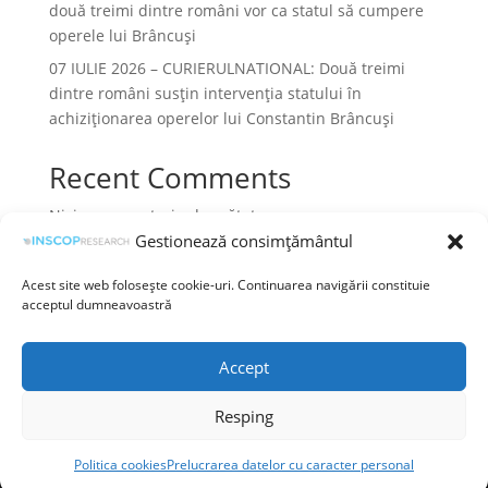
două treimi dintre români vor ca statul să cumpere
operele lui Brâncuși
07 IULIE 2026 – CURIERULNATIONAL: Două treimi
dintre români susțin intervenția statului în
achiziționarea operelor lui Constantin Brâncuși
Recent Comments
Niciun comentariu de arătat.
Gestionează consimțământul
Acest site web folosește cookie-uri. Continuarea navigării constituie
acceptul dumneavoastră
Termeni și condiții
Prelucrarea datelor cu caracter personal
Accept
Politica cookies
Resping
©INSCOP Research
Politica cookies
Prelucrarea datelor cu caracter personal