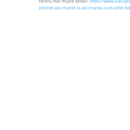
Pentru mai mujlte detalii:
https://www.ziarulpr
privind-vaccinurile-si-vaccinarea-sunt-utile-dar