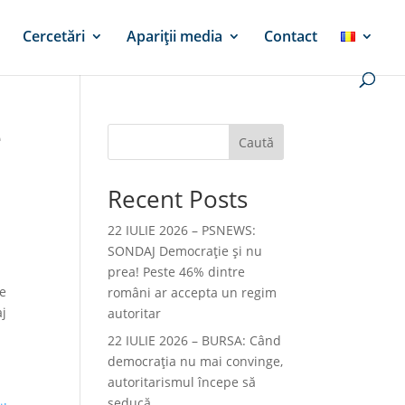
Cercetări
Apariții media
Contact
e
Caută
Recent Posts
22 IULIE 2026 – PSNEWS:
SONDAJ Democrație și nu
prea! Peste 46% dintre
de
români ar accepta un regim
aj
autoritar
22 IULIE 2026 – BURSA: Când
democraţia nu mai convinge,
autoritarismul începe să
seducă