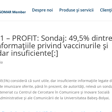
Despre noi
Produse și servicii
Clienți
1 – PROFIT: Sondaj: 49,5% dintr
ormaţiile privind vaccinurile şi
ar insuficiente[:]
ia
,5%) consideră că sunt utile, dar insuficiente informaţiile legate 
e imunizare oferite, până în prezent, de autorităţi, relevă un sond
rteneriat cu Centrul de Cercetare în Comunicare şi Inovare Socială
, Administrative şi ale Comunicării de la Universitatea Babeş-Bolyai,