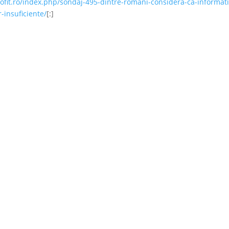
ofit.ro/index.php/sondaj-495-dintre-romani-considera-ca-informati
-insuficiente/
[:]