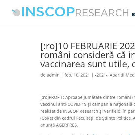
[:ro]10 FEBRUARIE 202
români consideră că inf
vaccinarea sunt utile, d
de
admin
|
feb. 10, 2021
|
-2021-
,
Aparitii Med
[:ro]PROFIT: Aproape jumătate dintre români (49
vaccinul anti-COVID-19 şi campania naţională d
realizat de INSCOP Research şi Verifield, în pa
(CoRe) din cadrul Facultăţii de Ştiinţe Politice
anunță AGERPRES.