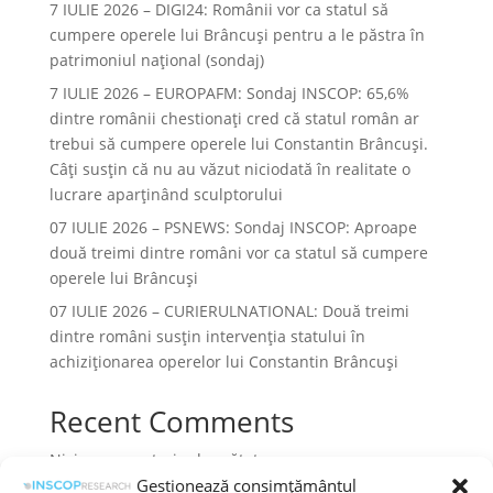
7 IULIE 2026 – DIGI24: Românii vor ca statul să
cumpere operele lui Brâncuși pentru a le păstra în
patrimoniul național (sondaj)
7 IULIE 2026 – EUROPAFM: Sondaj INSCOP: 65,6%
dintre românii chestionați cred că statul român ar
trebui să cumpere operele lui Constantin Brâncuși.
Câți susțin că nu au văzut niciodată în realitate o
lucrare aparținând sculptorului
07 IULIE 2026 – PSNEWS: Sondaj INSCOP: Aproape
două treimi dintre români vor ca statul să cumpere
operele lui Brâncuși
07 IULIE 2026 – CURIERULNATIONAL: Două treimi
dintre români susțin intervenția statului în
achiziționarea operelor lui Constantin Brâncuși
Recent Comments
Niciun comentariu de arătat.
Gestionează consimțământul