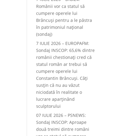
Românii vor ca statul să
cumpere operele lui
Brâncuși pentru a le păstra
în patrimoniul național
(sondaj)
7 IULIE 2026 – EUROPAFM:
Sondaj INSCOP: 65,6% dintre
românii chestionați cred că
statul român ar trebui să
cumpere operele lui
Constantin Brâncuși. Câți
susțin că nu au văzut
niciodată în realitate o
lucrare aparținând
sculptorului
07 IULIE 2026 – PSNEWS:
Sondaj INSCOP: Aproape
două treimi dintre români