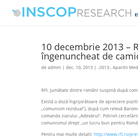
10 decembrie 2013 – R
îngenuncheat de camio
de
admin
|
dec. 10, 2013
|
-2013-
,
Aparitii Med
RFI: Jumătate dintre români suspină după com
Există o doză îngrijorătoare de apreciere poz
„comunism rezidual”), după cum relevă Barome
comanda ziarului „Adevărul“. Potrivit cercetăr
comunismul drept „un lucru bun pentru România
Pentru mai multe detalii:
http://www.rfi.ro/pr