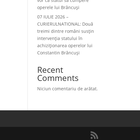
vor ca statul să cumpere
operele lui Brâncuși
07 IULIE 2026 –
CURIERULNATIONAL: Două
treimi dintre români susțin
intervenția statului în
achiziționarea operelor lui
Constantin Brâncuși
Recent
Comments
Niciun comentariu de arătat.