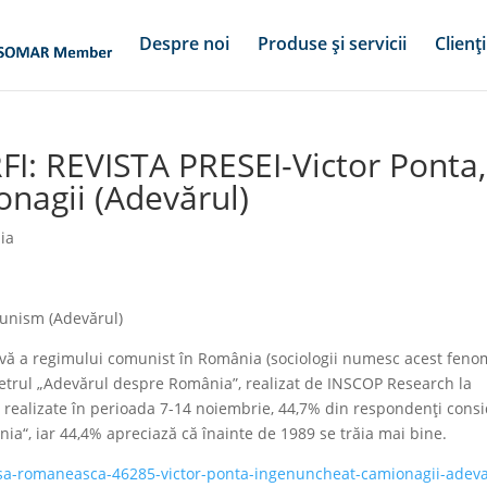
Despre noi
Produse și servicii
Clienți
FI: REVISTA PRESEI-Victor Ponta,
nagii (Adevărul)
ia
unism (Adevărul)
itivă a regimului comunist în România (sociologii numesc acest fen
trul „Adevărul despre România”, realizat de INSCOP Research la
ii realizate în perioada 7-14 noiembrie, 44,7% din respondenţi cons
“, iar 44,4% apreciază că înainte de 1989 se trăia mai bine.
esa-romaneasca-46285-victor-ponta-ingenuncheat-camionagii-adev