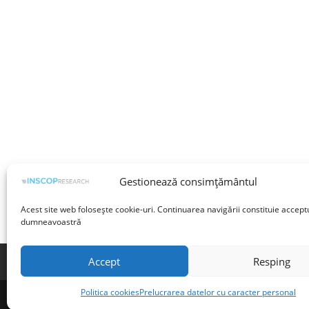
Gestionează consimțământul
Acest site web folosește cookie-uri. Continuarea navigării constituie accept
dumneavoastră
Accept
Resping
Termeni și condiții
Prelucrarea datelor cu 
Politica cookies
Prelucrarea datelor cu caracter personal
©INSCOP Research