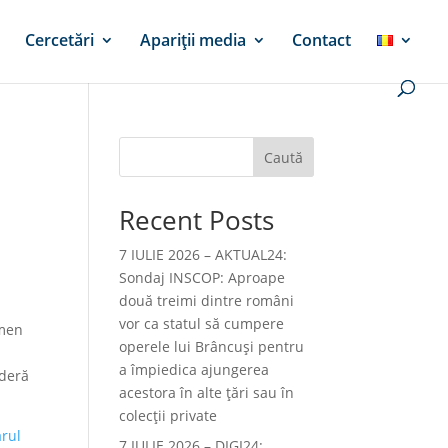
Cercetări
Apariții media
Contact
Caută
Recent Posts
7 IULIE 2026 – AKTUAL24:
Sondaj INSCOP: Aproape
două treimi dintre români
vor ca statul să cumpere
omen
operele lui Brâncuşi pentru
a împiedica ajungerea
ideră
acestora în alte ţări sau în
colecţii private
arul
7 IULIE 2026 – DIGI24: