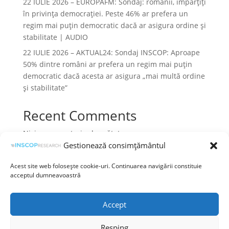
22 IULIE 2026 – EUROPAFM: Sondaj: românii, împărțiți
în privința democrației. Peste 46% ar prefera un
regim mai puțin democratic dacă ar asigura ordine și
stabilitate | AUDIO
22 IULIE 2026 – AKTUAL24: Sondaj INSCOP: Aproape
50% dintre români ar prefera un regim mai puțin
democratic dacă acesta ar asigura „mai multă ordine
și stabilitate”
Recent Comments
Niciun comentariu de arătat.
Gestionează consimțământul
Acest site web folosește cookie-uri. Continuarea navigării constituie
acceptul dumneavoastră
Termeni și condiții
Prelucrarea datelor cu caracter personal
Accept
Politica cookies
Resping