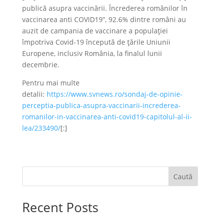
publică asupra vaccinării. Încrederea românilor în
vaccinarea anti COVID19”, 92.6% dintre români au
auzit de campania de vaccinare a populației
împotriva Covid-19 începută de țările Uniunii
Europene, inclusiv România, la finalul lunii
decembrie.
Pentru mai multe
detalii:
https://www.svnews.ro/sondaj-de-opinie-
perceptia-publica-asupra-vaccinarii-increderea-
romanilor-in-vaccinarea-anti-covid19-capitolul-al-ii-
lea/233490/
[:]
Caută
Recent Posts