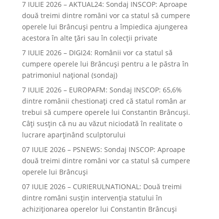
7 IULIE 2026 – AKTUAL24: Sondaj INSCOP: Aproape
două treimi dintre români vor ca statul să cumpere
operele lui Brâncuşi pentru a împiedica ajungerea
acestora în alte ţări sau în colecţii private
7 IULIE 2026 – DIGI24: Românii vor ca statul să
cumpere operele lui Brâncuși pentru a le păstra în
patrimoniul național (sondaj)
7 IULIE 2026 – EUROPAFM: Sondaj INSCOP: 65,6%
dintre românii chestionați cred că statul român ar
trebui să cumpere operele lui Constantin Brâncuși.
Câți susțin că nu au văzut niciodată în realitate o
lucrare aparținând sculptorului
07 IULIE 2026 – PSNEWS: Sondaj INSCOP: Aproape
două treimi dintre români vor ca statul să cumpere
operele lui Brâncuși
07 IULIE 2026 – CURIERULNATIONAL: Două treimi
dintre români susțin intervenția statului în
achiziționarea operelor lui Constantin Brâncuși