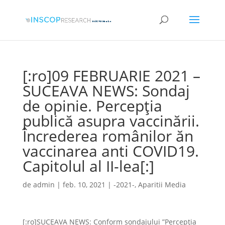
[:ro]09 FEBRUARIE 2021 –
SUCEAVA NEWS: Sondaj
de opinie. Percepția
publică asupra vaccinării.
Încrederea românilor ăn
vaccinarea anti COVID19.
Capitolul al II-lea[:]
de
admin
|
feb. 10, 2021
|
-2021-
,
Aparitii Media
[:ro]SUCEAVA NEWS: Conform sondajului ”Percepția