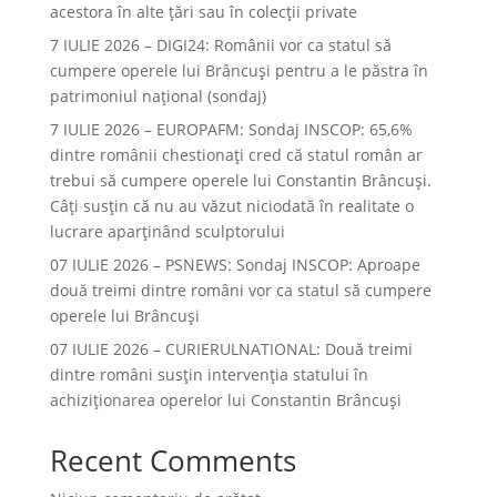
acestora în alte ţări sau în colecţii private
7 IULIE 2026 – DIGI24: Românii vor ca statul să
cumpere operele lui Brâncuși pentru a le păstra în
patrimoniul național (sondaj)
7 IULIE 2026 – EUROPAFM: Sondaj INSCOP: 65,6%
dintre românii chestionați cred că statul român ar
trebui să cumpere operele lui Constantin Brâncuși.
Câți susțin că nu au văzut niciodată în realitate o
lucrare aparținând sculptorului
07 IULIE 2026 – PSNEWS: Sondaj INSCOP: Aproape
două treimi dintre români vor ca statul să cumpere
operele lui Brâncuși
07 IULIE 2026 – CURIERULNATIONAL: Două treimi
dintre români susțin intervenția statului în
achiziționarea operelor lui Constantin Brâncuși
Recent Comments