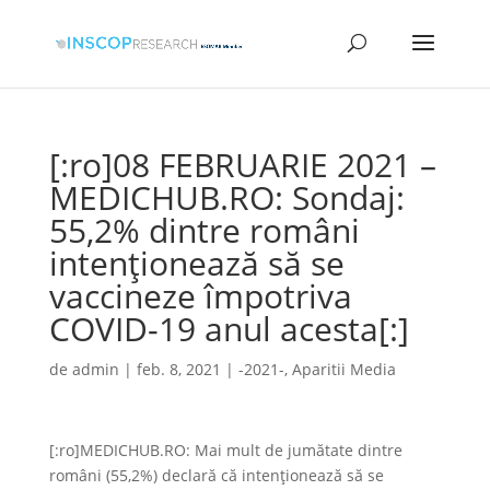
[:ro]08 FEBRUARIE 2021 –
MEDICHUB.RO: Sondaj:
55,2% dintre români
intenţionează să se
vaccineze împotriva
COVID-19 anul acesta[:]
de
admin
|
feb. 8, 2021
|
-2021-
,
Aparitii Media
[:ro]MEDICHUB.RO: Mai mult de jumătate dintre
români (55,2%) declară că intenţionează să se