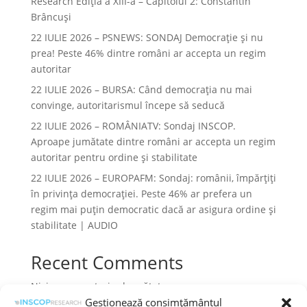
Research Ediția a XIII-a – Capitolul 2: Constantin
Brâncuși
22 IULIE 2026 – PSNEWS: SONDAJ Democrație și nu
prea! Peste 46% dintre români ar accepta un regim
autoritar
22 IULIE 2026 – BURSA: Când democraţia nu mai
convinge, autoritarismul începe să seducă
22 IULIE 2026 – ROMÂNIATV: Sondaj INSCOP.
Aproape jumătate dintre români ar accepta un regim
autoritar pentru ordine și stabilitate
22 IULIE 2026 – EUROPAFM: Sondaj: românii, împărțiți
în privința democrației. Peste 46% ar prefera un
regim mai puțin democratic dacă ar asigura ordine și
stabilitate | AUDIO
Recent Comments
Niciun comentariu de arătat.
Gestionează consimțământul