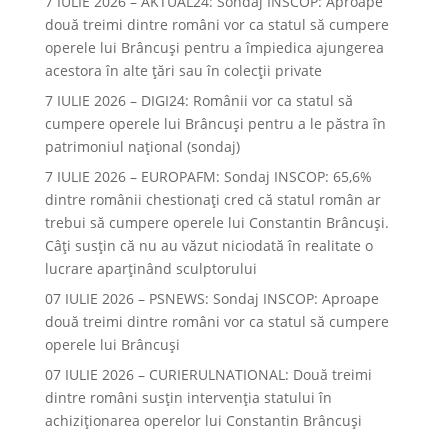
7 IULIE 2026 – AKTUAL24: Sondaj INSCOP: Aproape
două treimi dintre români vor ca statul să cumpere
operele lui Brâncuşi pentru a împiedica ajungerea
acestora în alte ţări sau în colecţii private
7 IULIE 2026 – DIGI24: Românii vor ca statul să
cumpere operele lui Brâncuși pentru a le păstra în
patrimoniul național (sondaj)
7 IULIE 2026 – EUROPAFM: Sondaj INSCOP: 65,6%
dintre românii chestionați cred că statul român ar
trebui să cumpere operele lui Constantin Brâncuși.
Câți susțin că nu au văzut niciodată în realitate o
lucrare aparținând sculptorului
07 IULIE 2026 – PSNEWS: Sondaj INSCOP: Aproape
două treimi dintre români vor ca statul să cumpere
operele lui Brâncuși
07 IULIE 2026 – CURIERULNATIONAL: Două treimi
dintre români susțin intervenția statului în
achiziționarea operelor lui Constantin Brâncuși