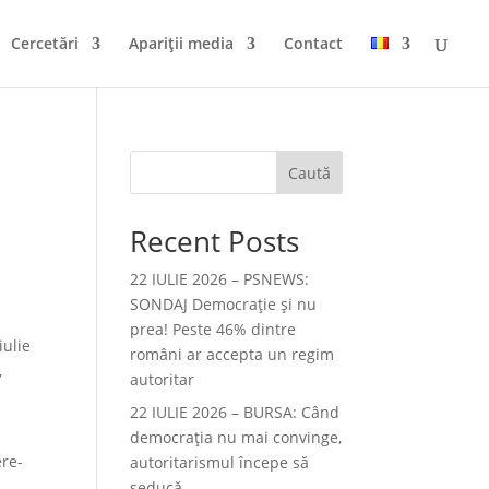
Cercetări
Apariții media
Contact
Caută
Recent Posts
22 IULIE 2026 – PSNEWS:
SONDAJ Democrație și nu
prea! Peste 46% dintre
iulie
români ar accepta un regim
,
autoritar
22 IULIE 2026 – BURSA: Când
democraţia nu mai convinge,
ere-
autoritarismul începe să
seducă