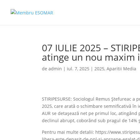
07 IULIE 2025 – STIRI
atinge un nou maxim i
de
admin
|
iul. 7, 2025
|
2025
,
Aparitii Media
STIRIPESURSE: Sociologul Remus Ștefureac a pre
2025, care arată o schimbare semnificativă în ie
AUR se detașează net pe primul loc, atingând 
declinul abrupt, coborând sub pragul de 14% și
Pentru mai multe detalii: https://www.stiripe
libera-este-depasit-de-pnl-si-aproape-egalat-