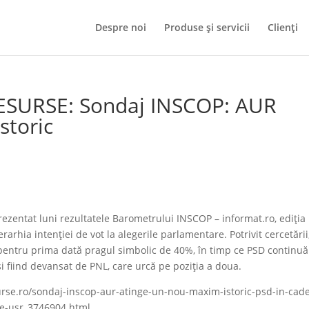
Despre noi
Produse și servicii
Clienți
PESURSE: Sondaj INSCOP: AUR
storic
zentat luni rezultatele Barometrului INSCOP – informat.ro, ediția 
rarhia intenției de vot la alegerile parlamentare. Potrivit cercetării
pentru prima dată pragul simbolic de 40%, în timp ce PSD continuă
 fiind devansat de PNL, care urcă pe poziția a doua.
surse.ro/sondaj-inscop-aur-atinge-un-nou-maxim-istoric-psd-in-cad
de-usr_3746904.html