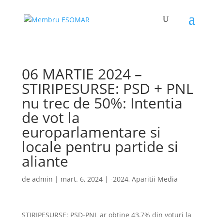
06 MARTIE 2024 –
STIRIPESURSE: PSD + PNL
nu trec de 50%: Intentia
de vot la
europarlamentare si
locale pentru partide si
aliante
de
admin
|
mart. 6, 2024
|
-2024
,
Aparitii Media
STIRIPESURSE: PSD-PNL ar obtine 43,7% din voturi la