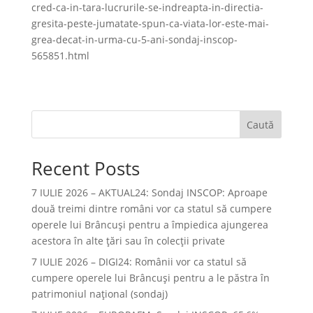
cred-ca-in-tara-lucrurile-se-indreapta-in-directia-
gresita-peste-jumatate-spun-ca-viata-lor-este-mai-
grea-decat-in-urma-cu-5-ani-sondaj-inscop-
565851.html
Caută
Recent Posts
7 IULIE 2026 – AKTUAL24: Sondaj INSCOP: Aproape
două treimi dintre români vor ca statul să cumpere
operele lui Brâncuşi pentru a împiedica ajungerea
acestora în alte ţări sau în colecţii private
7 IULIE 2026 – DIGI24: Românii vor ca statul să
cumpere operele lui Brâncuși pentru a le păstra în
patrimoniul național (sondaj)