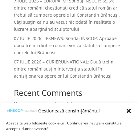
7 IULIE 2026 – EUROPAFM: Sondaj INSCOP: 65,6%
dintre românii chestionați cred că statul român ar
trebui să cumpere operele lui Constantin Brâncuși.
Câți susțin că nu au văzut niciodată în realitate o
lucrare aparținând sculptorului
07 IULIE 2026 – PSNEWS: Sondaj INSCOP: Aproape
două treimi dintre români vor ca statul să cumpere
operele lui Brâncuși
07 IULIE 2026 – CURIERULNATIONAL: Două treimi
dintre români susțin intervenția statului în
achiziționarea operelor lui Constantin Brâncuși
Recent Comments
Niciun comentariu de arătat.
Gestionează consimțământul
Acest site web folosește cookie-uri. Continuarea navigării constituie
acceptul dumneavoastră
Termeni și condiții