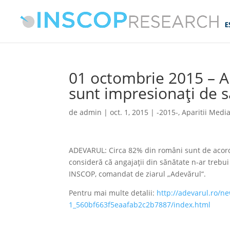
01 octombrie 2015 –
sunt impresionaţi de sa
de
admin
|
oct. 1, 2015
|
-2015-
,
Aparitii Medi
ADEVARUL: Circa 82% din români sunt de acord c
consideră că angajaţii din sănătate n-ar trebui
INSCOP, comandat de ziarul „Adevărul“.
Pentru mai multe detalii:
http://adevarul.ro/ne
1_560bf663f5eaafab2c2b7887/index.html