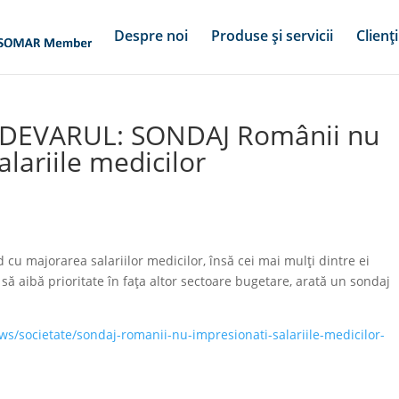
Despre noi
Produse și servicii
Clienți
 ADEVARUL: SONDAJ Românii nu
lariile medicilor
a
u majorarea salariilor medicilor, însă cei mai mulţi dintre ei
 să aibă prioritate în faţa altor sectoare bugetare, arată un sondaj
ws/societate/sondaj-romanii-nu-impresionati-salariile-medicilor-