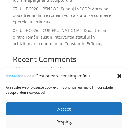
lucrare aparținând sculptorului
07 IULIE 2026 – PSNEWS: Sondaj INSCOP: Aproape
două treimi dintre români vor ca statul să cumpere
operele lui Brâncuși
07 IULIE 2026 – CURIERULNATIONAL: Două treimi
dintre români susțin intervenția statului în
achiziționarea operelor lui Constantin Brâncuși
Recent Comments
Niciun comentariu de arătat.
Gestionează consimțământul
Acest site web folosește cookie-uri. Continuarea navigării constituie
acceptul dumneavoastră
Termeni și condiții
Prelucrarea datelor cu caracter personal
Accept
Politica cookies
Resping