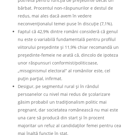
potrivită pentru funcţia de preşedinte decât un
bărbat. Procentul non-răspunurilor e destul de
redus, mai ales dacă avem în vedere
neconvenţionalul temei puse în discuţie (7,1%).
Faptul că 42,9% dintre români consideră că genul
nu este o variabilă fundamentală pentru profilul
viitorului preşedinte şi 11,9% chiar recomandă un
preşedinte-femeie ne arată că, dincolo de ipoteza
unor răspunsuri conformist/politicoase,
„misoginismul electoral” al românilor este, cel
puţin parţial, infirmat.
Desigur, pe segmentul rural şi în rândul
persoanelor cu nivel mai redus de şcolarizare
găsim probabil un tradiţionalism politic mai
pregnant, dar societatea românească nu mai este
una care să producă din start şi în procent
majoritar un refuz al candidaţilor femei pentru cea
mai înaltă funcţie în stat.