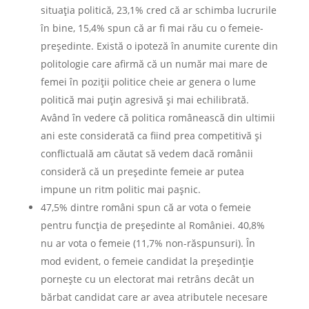
situaţia politică, 23,1% cred că ar schimba lucrurile
în bine, 15,4% spun că ar fi mai rău cu o femeie-
preşedinte. Există o ipoteză în anumite curente din
politologie care afirmă că un număr mai mare de
femei în poziţii politice cheie ar genera o lume
politică mai puţin agresivă şi mai echilibrată.
Având în vedere că politica românească din ultimii
ani este considerată ca fiind prea competitivă şi
conflictuală am căutat să vedem dacă românii
consideră că un preşedinte femeie ar putea
impune un ritm politic mai paşnic.
47,5% dintre români spun că ar vota o femeie
pentru funcţia de preşedinte al României. 40,8%
nu ar vota o femeie (11,7% non-răspunsuri). În
mod evident, o femeie candidat la preşedinţie
porneşte cu un electorat mai retrâns decât un
bărbat candidat care ar avea atributele necesare