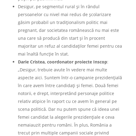
Desigur, pe segmentul rural şi în rândul
persoanelor cu nivel mai redus de şcolarizare
găsim probabil un tradiţionalism politic mai
pregnant, dar societatea românească nu mai este
una care să producă din start şi în procent
majoritar un refuz al candidaţilor femei pentru cea
mai înaltă funcţie în stat.
Darie Cristea, coordonator proiecte Inscop
:
„Desigur, trebuie avute în vedere mai multe
aspecte aici. Suntem într-o campanie prezidenţială
în care avem între candidaţi şi femei. Două femei
notorii, e drept, interpretând personaje politice
relativ atipice în raport cu ce avem în general pe
scena politică. Dar nu putem spune că ideea unei
femei candidat la alegerile prezidenţiale e ceva
nemaiauzit pentru români. În plus, România a
trecut prin multiple campanii sociale privind