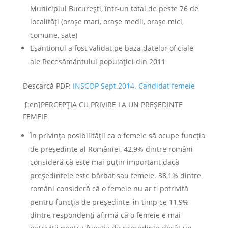
Municipiul București, într-un total de peste 76 de
localități (orașe mari, orașe medii, orașe mici,
comune, sate)
Eșantionul a fost validat pe baza datelor oficiale
ale Recesământului populației din 2011
Descarcă PDF:
INSCOP Sept.2014. Candidat femeie
[:en]PERCEPȚIA CU PRIVIRE LA UN PREȘEDINTE
FEMEIE
În privinţa posibilităţii ca o femeie să ocupe funcţia
de preşedinte al României, 42,9% dintre români
consideră că este mai puţin important dacă
preşedintele este bărbat sau femeie. 38,1% dintre
români consideră că o femeie nu ar fi potrivită
pentru funcţia de preşedinte, în timp ce 11,9%
dintre respondenţi afirmă că o femeie e mai