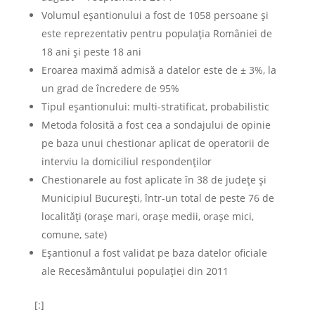
Volumul eșantionului a fost de 1058 persoane și
este reprezentativ pentru populația României de
18 ani și peste 18 ani
Eroarea maximă admisă a datelor este de ± 3%, la
un grad de încredere de 95%
Tipul eșantionului: multi-stratificat, probabilistic
Metoda folosită a fost cea a sondajului de opinie
pe baza unui chestionar aplicat de operatorii de
interviu la domiciliul respondenţilor
Chestionarele au fost aplicate în 38 de județe și
Municipiul București, într-un total de peste 76 de
localități (orașe mari, orașe medii, orașe mici,
comune, sate)
Eșantionul a fost validat pe baza datelor oficiale
ale Recesământului populației din 2011
[:]