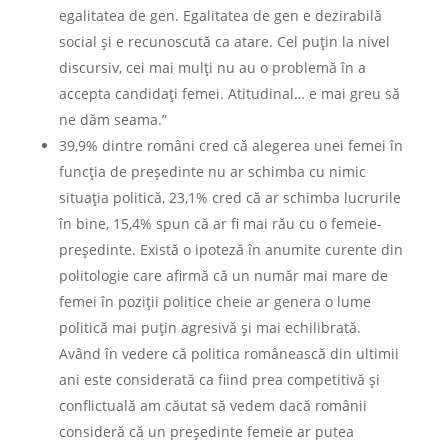
egalitatea de gen. Egalitatea de gen e dezirabilă
social şi e recunoscută ca atare. Cel puţin la nivel
discursiv, cei mai mulţi nu au o problemă în a
accepta candidaţi femei. Atitudinal… e mai greu să
ne dăm seama.”
39,9% dintre români cred că alegerea unei femei în
funcţia de preşedinte nu ar schimba cu nimic
situaţia politică, 23,1% cred că ar schimba lucrurile
în bine, 15,4% spun că ar fi mai rău cu o femeie-
preşedinte. Există o ipoteză în anumite curente din
politologie care afirmă că un număr mai mare de
femei în poziţii politice cheie ar genera o lume
politică mai puţin agresivă şi mai echilibrată.
Având în vedere că politica românească din ultimii
ani este considerată ca fiind prea competitivă şi
conflictuală am căutat să vedem dacă românii
consideră că un preşedinte femeie ar putea