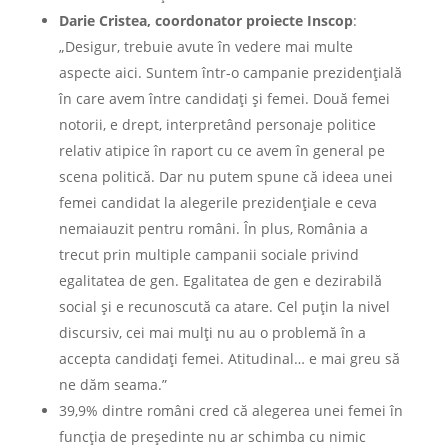
Darie Cristea, coordonator proiecte Inscop
:
„Desigur, trebuie avute în vedere mai multe
aspecte aici. Suntem într-o campanie prezidenţială
în care avem între candidaţi şi femei. Două femei
notorii, e drept, interpretând personaje politice
relativ atipice în raport cu ce avem în general pe
scena politică. Dar nu putem spune că ideea unei
femei candidat la alegerile prezidenţiale e ceva
nemaiauzit pentru români. În plus, România a
trecut prin multiple campanii sociale privind
egalitatea de gen. Egalitatea de gen e dezirabilă
social şi e recunoscută ca atare. Cel puţin la nivel
discursiv, cei mai mulţi nu au o problemă în a
accepta candidaţi femei. Atitudinal… e mai greu să
ne dăm seama.”
39,9% dintre români cred că alegerea unei femei în
funcţia de preşedinte nu ar schimba cu nimic