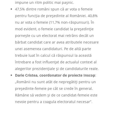
impune un ritm politic mai paşnic.
47,5% dintre români spun că ar vota o femeie
pentru funcţia de preşedinte al României. 40,8%
nu ar vota o femeie (11,7% non-răspunsuri). În
mod evident, o femeie candidat la preşedinţie
porneşte cu un electorat mai retrâns decât un
bărbat candidat care ar avea atributele necesare
unei asemenea candidaturi. Pe de altă parte
trebuie luat în calcul că răspunsul la această
întrebare a fost influenţat de actualul context al
alegerilor prezidenţiale şi de candidaturile reale.
Darie Cristea, coordonator de proiecte Inscop
:
„Românii nu sunt atât de nepregătiţi pentru un
preşedinte-femeie pe cât se crede în general.
Rămâne să vedem şi de ce candidat-femeie este
nevoie pentru a coagula electoratul necesar”.