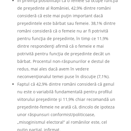
În privinţa posibilităţii ca o femeie să ocupe funcţia
de preşedinte al României, 42,9% dintre români
consideră că este mai puţin important dacă
preşedintele este bărbat sau femeie. 38,1% dintre
români consideră că o femeie nu ar fi potrivită
pentru funcţia de preşedinte, în timp ce 11,9%
dintre respondenţi afirmă că o femeie e mai
potrivită pentru funcţia de preşedinte decât un
bărbat. Procentul non-răspunurilor e destul de
redus, mai ales dacă avem în vedere
neconvenţionalul temei puse în discuţie (7,1%).
Faptul că 42,9% dintre români consideră că genul
nu este o variabilă fundamentală pentru profilul
viitorului preşedinte şi 11,9% chiar recomandă un
preşedinte-femeie ne arată că, dincolo de ipoteza
unor răspunsuri conformist/politicoase,
„misoginismul electoral” al românilor este, cel
puţin parţial, infirmat.