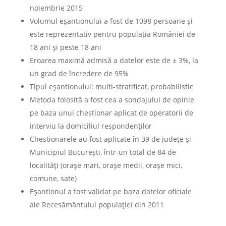
noiembrie 2015
Volumul eșantionului a fost de 1098 persoane și
este reprezentativ pentru populația României de
18 ani și peste 18 ani
Eroarea maximă admisă a datelor este de ± 3%, la
un grad de încredere de 95%
Tipul eșantionului: multi-stratificat, probabilistic
Metoda folosită a fost cea a sondajului de opinie
pe baza unui chestionar aplicat de operatorii de
interviu la domiciliul respondenţilor
Chestionarele au fost aplicate în 39 de județe și
Municipiul București, într-un total de 84 de
localități (orașe mari, orașe medii, orașe mici,
comune, sate)
Eșantionul a fost validat pe baza datelor oficiale
ale Recesământului populației din 2011