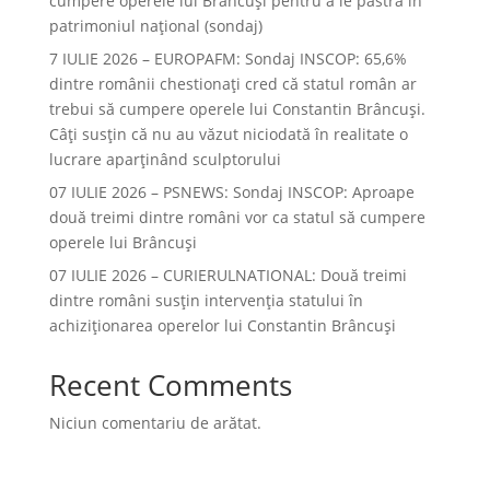
cumpere operele lui Brâncuși pentru a le păstra în
patrimoniul național (sondaj)
7 IULIE 2026 – EUROPAFM: Sondaj INSCOP: 65,6%
dintre românii chestionați cred că statul român ar
trebui să cumpere operele lui Constantin Brâncuși.
Câți susțin că nu au văzut niciodată în realitate o
lucrare aparținând sculptorului
07 IULIE 2026 – PSNEWS: Sondaj INSCOP: Aproape
două treimi dintre români vor ca statul să cumpere
operele lui Brâncuși
07 IULIE 2026 – CURIERULNATIONAL: Două treimi
dintre români susțin intervenția statului în
achiziționarea operelor lui Constantin Brâncuși
Recent Comments
Niciun comentariu de arătat.