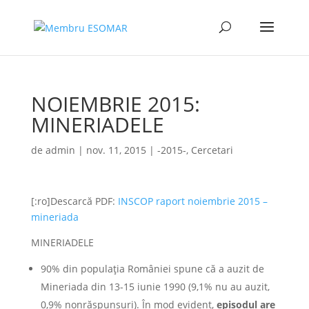
NOIEMBRIE 2015:
MINERIADELE
de
admin
|
nov. 11, 2015
|
-2015-
,
Cercetari
[:ro]Descarcă PDF:
INSCOP raport noiembrie 2015 –
mineriada
MINERIADELE
90% din populaţia României spune că a auzit de
Mineriada din 13-15 iunie 1990 (9,1% nu au auzit,
0,9% nonrăspunsuri). În mod evident,
episodul are