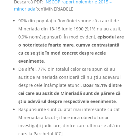
Descarcă PDF:
INSCOP raport noiembrie 2015 –
mineriada
[:en]MINERIADELE
90% din populaţia României spune că a auzit de
Mineriada din 13-15 iunie 1990 (9,1% nu au auzit,
0,9% nonrăspunsuri). În mod evident,
episodul are
o notorietate foarte mare, cumva contrastantă
cu ce se știe în mod concret despre acele
evenimente
.
De altfel, 77% din totalul celor care spun că au
auzit de Mineriadă consideră că nu știu adevărul
despre cele întâmplate atunci.
Doar 18,1% dintre
cei care au auzit de Mineriadă sunt de părere că
știu adevărul despre respectivele evenimente
.
Răspunsurile sunt cu atât mai interesante cu cât
Mineriada a făcut și face încă obiectul unor
investigații judiciare, dintre care ultima se află în
curs la Parchetul ICCJ.