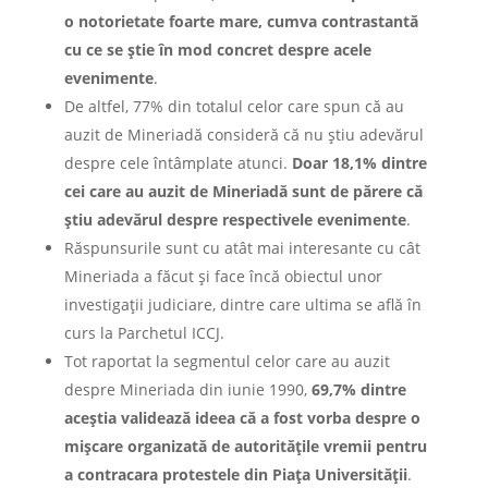
o notorietate foarte mare, cumva contrastantă
cu ce se știe în mod concret despre acele
evenimente
.
De altfel, 77% din totalul celor care spun că au
auzit de Mineriadă consideră că nu știu adevărul
despre cele întâmplate atunci.
Doar 18,1% dintre
cei care au auzit de Mineriadă sunt de părere că
știu adevărul despre respectivele evenimente
.
Răspunsurile sunt cu atât mai interesante cu cât
Mineriada a făcut și face încă obiectul unor
investigații judiciare, dintre care ultima se află în
curs la Parchetul ICCJ.
Tot raportat la segmentul celor care au auzit
despre Mineriada din iunie 1990,
69,7% dintre
aceștia validează ideea că a fost vorba despre o
mișcare organizată de autoritățile vremii pentru
a contracara protestele din Piața Universității
.