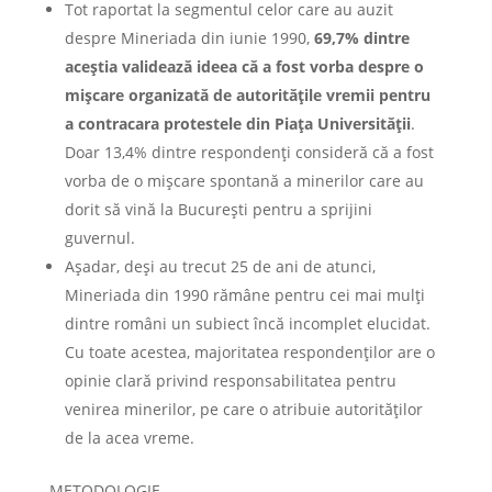
Tot raportat la segmentul celor care au auzit
despre Mineriada din iunie 1990,
69,7% dintre
aceștia validează ideea că a fost vorba despre o
mișcare organizată de autoritățile vremii pentru
a contracara protestele din Piața Universității
.
Doar 13,4% dintre respondenți consideră că a fost
vorba de o mișcare spontană a minerilor care au
dorit să vină la București pentru a sprijini
guvernul.
Așadar, deși au trecut 25 de ani de atunci,
Mineriada din 1990 rămâne pentru cei mai mulți
dintre români un subiect încă incomplet elucidat.
Cu toate acestea, majoritatea respondenților are o
opinie clară privind responsabilitatea pentru
venirea minerilor, pe care o atribuie autorităților
de la acea vreme.
METODOLOGIE